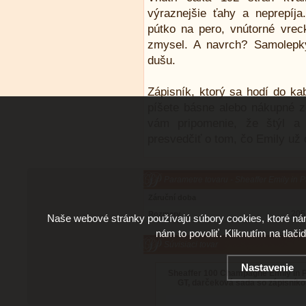
výraznejšie ťahy a neprepíja
pútko na pero, vnútorné vrec
zmysel. A navrch? Samolepky
dušu.
Zápisník, ktorý sa hodí do kab
píšete básne alebo nákupné z
vám pripomenie, že štýl a 
presvedčiť o tom, čo Emily už 
Parametre tovaru - Sheaffer Emily in P
Záruční doba
205
Rozmery
Naše webové stránky používajú súbory cookies, ktoré ná
nám to povoliť. Kliknutím na tlači
Súvisiaci tovar
Nastavenie
Sheaffer 100 Champagne Emily in 
GT, darčeková sada so zápisník