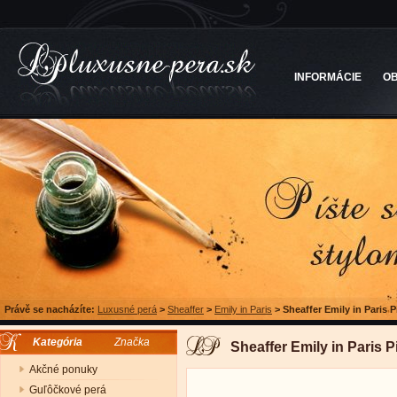
INFORMÁCIE
O
Právě se nacházíte:
Luxusné perá
>
Sheaffer
>
Emily in Paris
>
Sheaffer Emily in Paris 
Kategória
Značka
Sheaffer Emily in Paris P
Akčné ponuky
Guľôčkové perá