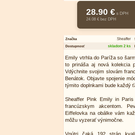
28.90 €
s DPH
24.08 € bez DPH
Sheaffer
Značka
skladom 2 ks
Dostupnosť
Emily vtrhla do Paríža so šar
to prináša aj nová kolekcia p
Vdýchnite svojim slovám franc
Benátok. Objavte spojenie mód
týmito doplnkami bude každý
Sheaffer Pink Emily in Paris
francúzskym akcentom. Pe
Eiffelovka na obálke vám ka
môžu vyzerať výnimočne.
Vnútri čaká 192 strán kval