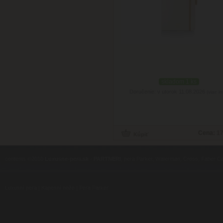
skladom 1 ks
Doručenie: v utorok 11.08.2026
(viac in
Cena:
17
contents ©2010
Luxusne-pera.sk
-
PARTNERI
, pera Parker, Waterman, Cross, Faber Ca
Luxusní pera
|
Kapesní nože
|
Pera Parker