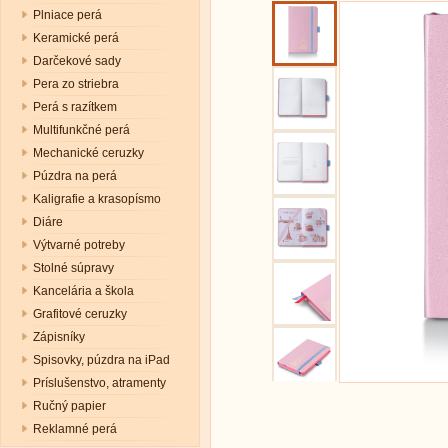
Plniace perá
Keramické perá
Darčekové sady
Pera zo striebra
Perá s razítkem
Multifunkčné perá
Mechanické ceruzky
Púzdra na perá
Kaligrafie a krasopísmo
Diáre
Výtvarné potreby
Stolné súpravy
Kancelária a škola
Grafitové ceruzky
Zápisníky
Spisovky, púzdra na iPad
Príslušenstvo, atramenty
Ručný papier
Reklamné perá