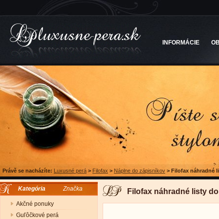
INFORMÁCIE
O
Právě se nacházíte:
Luxusné perá
>
Filofax
>
Náplne do zápisníkov
>
Filofax náhradné l
Kategória
Značka
Filofax náhradné listy d
Akčné ponuky
Guľôčkové perá