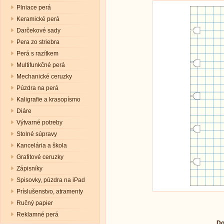
Plniace perá
Keramické perá
Darčekové sady
Pera zo striebra
Perá s razítkem
Multifunkčné perá
Mechanické ceruzky
Púzdra na perá
Kaligrafie a krasopísmo
Diáre
Výtvarné potreby
Stolné súpravy
Kancelária a škola
Grafitové ceruzky
Zápisníky
Spisovky, púzdra na iPad
Príslušenstvo, atramenty
Ručný papier
Reklamné perá
Do