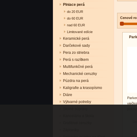
Plniace perá
do 20 EUR
Cenové ro
do 60 EUR
nad 60 EUR
Limitované edície
Park
Keramické perá
Darčekové sady
Pera zo striebra
Perá s razítkem
Multifunkčné perá
Mechanické ceruzky
Púzdra na perá
Kaligrafie a krasopísmo
Diáre
Parke
Výtvarné potreby
viečk
Stolné súpravy
pokov
Kancelária a škola
Do
Grafitové ceruzky
Zápisníky