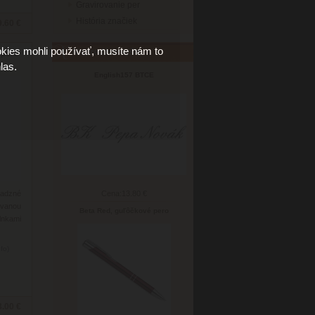
Gravirovanie per
História značiek
9.60 €
kies mohli používať, musíte nám to
Najpredávanejšie
 pero
las.
English157 BTCE
sadzné
Cena:
13.80 €
ovanou
Beta Red, guľôčkové pero
nkami
nfo)
3.00 €