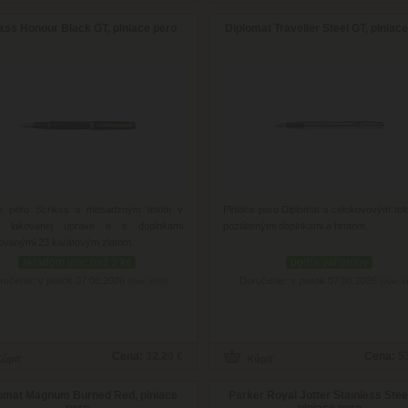
kss Honour Black GT, plniace pero
Diplomat Traveller Steel GT, plniac
ce pero Scrikss s mosadzným telom v
Plniace pero Diplomat s celokovovým tel
ej lakovanej úprave a s doplnkami
pozlátenými doplnkami a hrotom.
ovanými 23 karátovým zlatom.
skladom viac než 3 ks
podľa variantov
ručenie: v piatok 07.08.2026
Doručenie: v piatok 07.08.2026
(viac info)
(viac i
Cena:
32.20 €
Cena:
5
omat Magnum Burned Red, plniace
Parker Royal Jotter Stainless Stee
pero
plniace pero