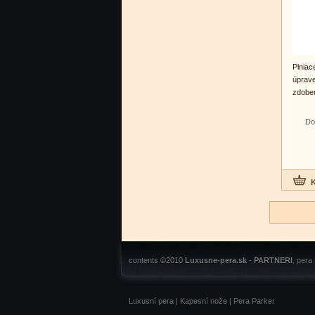
Plniac
úprav
zdoben
Do
contents ©2010
Luxusne-pera.sk
-
PARTNERI
, pera
Luxusní pera
|
Kapesní nože
|
Pera Parker