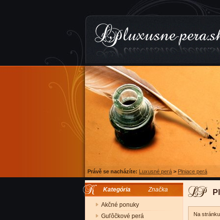
Právě se nacházíte:
Luxusné perá
>
Plniace perá
Kategória
Značka
P
Akčné ponuky
Na stránk
Guľôčkové perá