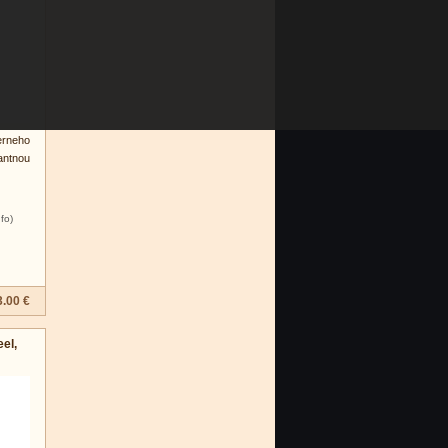
ierneho
ntnou
nfo)
3.00 €
el,