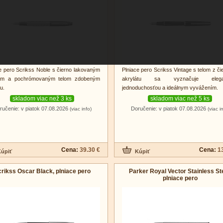
e pero Scrikss Noble s čierno lakovaným
Plniace pero Scrikss Vintage s telom z č
om a pochrómovaným telom zdobeným
akrylátu sa vyznačuje elega
u.
jednoduchosťou a ideálnym vyvážením.
skladom viac než 3 ks
skladom viac než 5 ks
ručenie: v piatok 07.08.2026
Doručenie: v piatok 07.08.2026
(viac info)
(viac i
Cena:
39.30 €
Cena:
1
rikss Oscar Black, plniace pero
Parker Royal Vector Stainless Ste
plniace pero