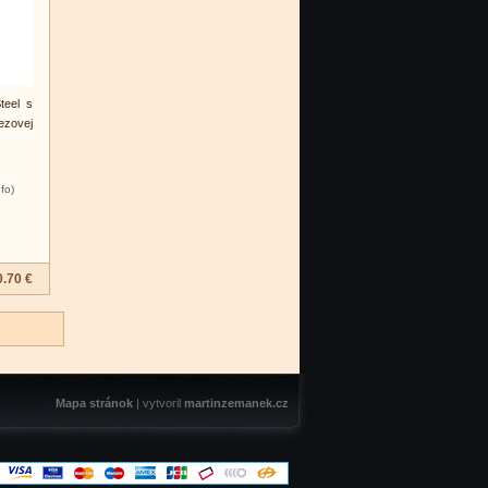
teel s
ezovej
nfo)
0.70 €
Mapa stránok
| vytvoril
martinzemanek.cz