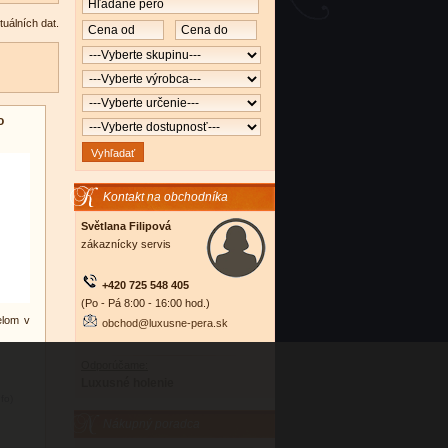
tuálních dat.
o
Kontakt na obchodníka
Světlana Filipová
zákaznícky servis
+420 725 548 405
(Po - Pá 8:00 - 16:00 hod.)
telom v
obchod@luxusne-pera.sk
Odporúčame:
Luxusné holenie
nfo)
Nákupný poradca