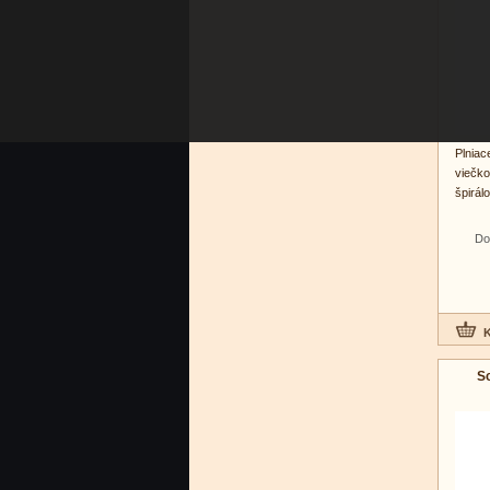
Plniac
viečk
špirálo
Do
Sc