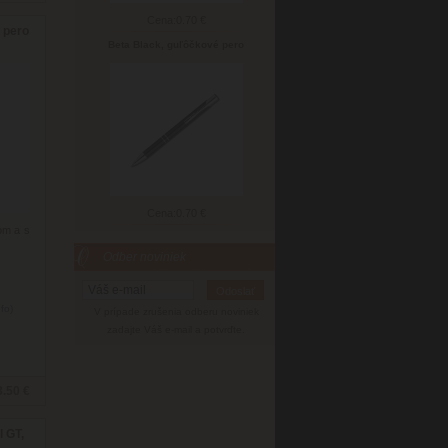
Cena:
0.70 €
e pero
Beta Black, guľôčkové pero
Cena:
0.70 €
om a s
Odber noviniek
nfo)
V prípade zrušenia odberu noviniek
zadajte Váš e-mail a potvrďte.
3.50 €
l GT,