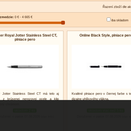
Řazení zboží dle ak
zmedzie:
0 € - 4 665 €
iba skladom
er Royal Jotter Stainless Steel CT,
Online Black Style, plniace per
plniace pero
r Jotter Stainless Steel CT má telo aj
Kvalitné plniace pero v čiernej farbe s 
o z brúsenej nerezovej ocele a klip
dizajne uhlíkového vlákna.
ený chrómom.
skladom 2 ks
skladom viac než 5 ks
ručenie: v piatok 07.08.2026
Doručenie: v piatok 07.08.2026
(viac info)
(viac i