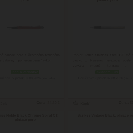
né plniace pero z červeného tvrdeného
Parker Jotter Stainless Steel GT má t
 s výborným pomerom cena / výkon.
viečko z brúsenej nerezovej ocele,
vytvára vkusný kontrast s k
pokovovaným zlatom.
podľa variantov
skladom 2 ks
ručenie: v piatok 07.08.2026
Doručenie: v piatok 07.08.2026
(viac info)
(viac i
Cena:
24.20 €
Cena:
3
kss Noble Black Chrome Spiral CT,
Scrikss Vintage Black, plniace p
plniace pero