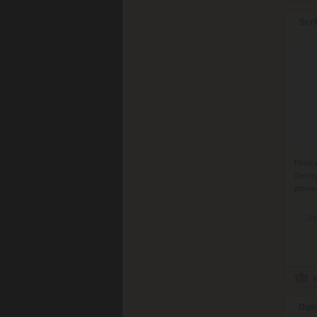
Scri
Plnia
čiern
pokov
Do
Dipl