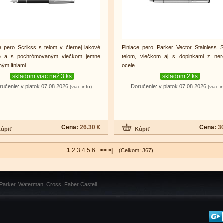
e pero Scrikss s telom v čiernej lakové
Plniace pero Parker Vector Stainless S
e a s pochrómovaným viečkom jemne
telom, viečkom aj s doplnkami z ner
ým líniami.
ocele.
skladom viac než 3 ks
skladom 2 ks
ručenie: v piatok 07.08.2026
Doručenie: v piatok 07.08.2026
(viac info)
(viac i
Cena:
26.30 €
Cena:
3
1
2
3
4
5
6
>>
>|
(Celkom: 367)
 Parker, Waterman, Cross, Faber Castell