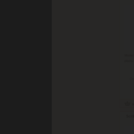
Moder
plastu
Do
Scri