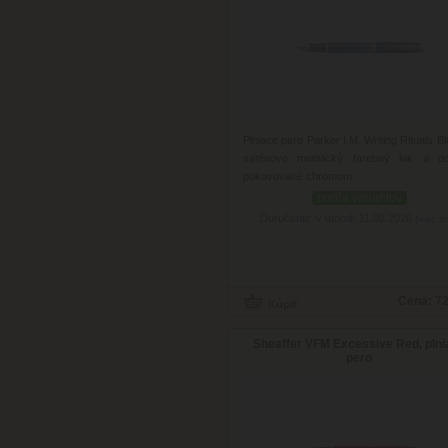
Plniace pero Parker I.M. Writing Rituals B
saténovo metalický farebný lak a do
pokovované chrómom.
podľa variantov
Doručenie: v utorok 11.08.2026
(viac in
Cena:
72
Sheaffer VFM Excessive Red, plni
pero