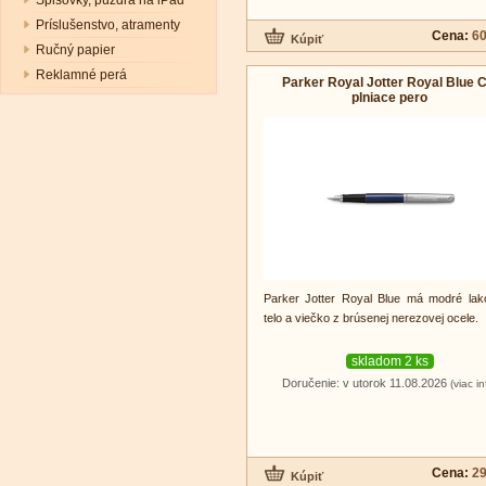
Spisovky, púzdra na iPad
Príslušenstvo, atramenty
Cena:
60
Ručný papier
Reklamné perá
Parker Royal Jotter Royal Blue C
plniace pero
Parker Jotter Royal Blue má modré la
telo a viečko z brúsenej nerezovej ocele.
skladom 2 ks
Doručenie: v utorok 11.08.2026
(viac in
Cena:
29