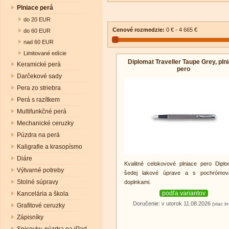
Plniace perá
do 20 EUR
Cenové rozmedzie:
0 € - 4 665 €
do 60 EUR
nad 60 EUR
Limitované edície
Diplomat Traveller Taupe Grey, pln
Keramické perá
pero
Darčekové sady
Pera zo striebra
Perá s razítkem
Multifunkčné perá
Mechanické ceruzky
Púzdra na perá
Kaligrafie a krasopísmo
Diáre
Kvalitné celokovové plniace pero Dipl
Výtvarné potreby
šedej lakové úprave a s pochrómov
Stolné súpravy
doplnkami.
podľa variantov
Kancelária a škola
Doručenie: v utorok 11.08.2026
(viac in
Grafitové ceruzky
Zápisníky