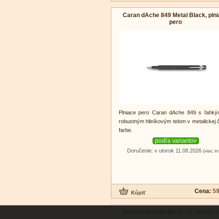
Caran dAche 849 Metal Black, pln
pero
Plniace pero Caran dAche 849 s ľahký
robustným hliníkovým telom v metalickej č
farbe.
podľa variantov
Doručenie: v utorok 11.08.2026
(viac in
Cena:
59
Scrikss Honour Black CT, plniace 