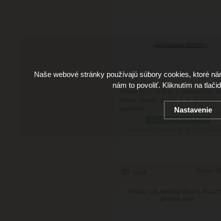
Naše webové stránky používajú súbory cookies, ktoré ná
nám to povoliť. Kliknutím na tlači
Plniace pero Scrikss s mosadzným te
čiernej lakové úprave a s pochrómov
Nastavenie
doplnkami.
skladom viac než 3 ks
Doručenie: v utorok 11.08.2026
(viac in
Cena:
28
Parker I.M. Writing Rituals Blue C
plniace pero