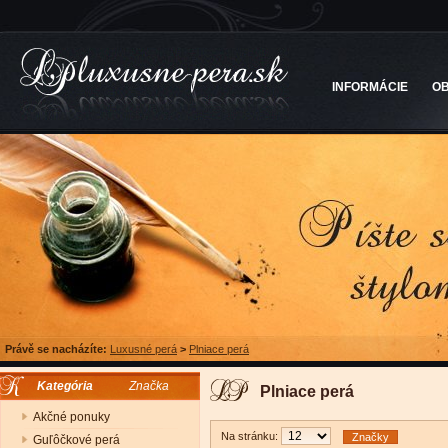
INFORMÁCIE
O
Právě se nacházíte:
Luxusné perá
>
Plniace perá
Kategória
Značka
Plniace perá
Akčné ponuky
Na stránku:
Značky
Guľôčkové perá