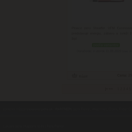
Plniace pero Sheaffer VFM Excessiv
predstavuje energiu, zábavu a svieži ž
štýl.
podľa variantov
Doručenie: v utorok 11.08.2026
(viac in
Cena:
25
|<
<<
1
2
3
4
5
contents ©2010
Luxusne-pera.sk
-
PARTNERI
, pera Parker, Waterman, Cross, Faber Ca
Luxusní pera
|
Kapesní nože
|
Pera Parker