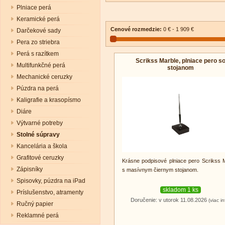
Plniace perá
Keramické perá
Cenové rozmedzie:
0 € - 1 909 €
Darčekové sady
Pera zo striebra
Perá s razítkem
Scrikss Marble, plniace pero s
Multifunkčné perá
stojanom
Mechanické ceruzky
Púzdra na perá
Kaligrafie a krasopísmo
Diáre
Výtvarné potreby
Stolné súpravy
Kancelária a škola
Grafitové ceruzky
Krásne podpisové plniace pero Scrikss 
Zápisníky
s masívnym čiernym stojanom.
Spisovky, púzdra na iPad
skladom 1 ks
Príslušenstvo, atramenty
Doručenie: v utorok 11.08.2026
(viac in
Ručný papier
Reklamné perá