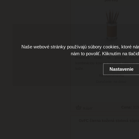
Naše webové stránky používajú súbory cookies, ktoré ná
nám to povoliť. Kliknutím na tlači
Praktický stojan na písacie potre
kombináciou kovu a kvalitnej talianskej t
Nastavenie
kože.
na objednávku
Doručenie: na dotaz
Cena:
315
GvFC čierna kožená stolová súpr