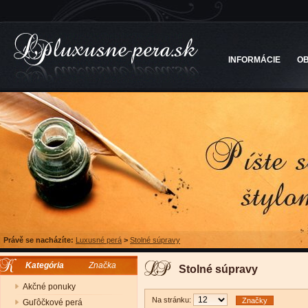
INFORMÁCIE
O
Právě se nacházíte:
Luxusné perá
>
Stolné súpravy
Kategória
Značka
Stolné súpravy
Akčné ponuky
Na stránku:
Značky
Guľôčkové perá