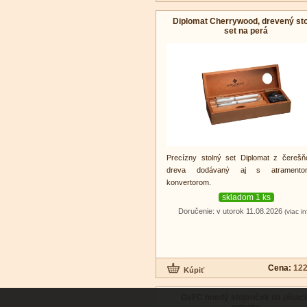
Diplomat Cherrywood, drevený st
set na perá
Precízny stolný set Diplomat z čereš
dreva dodávaný aj s atrament
konvertorom.
skladom 1 ks
Doručenie: v utorok 11.08.2026
(viac in
Cena:
122
GvFC hnedý stojanček na písac
potreby