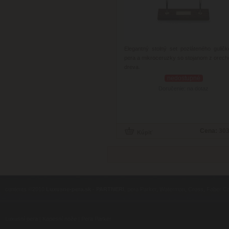
Elegantný stolný set pozláteného gulič
pera a mikroceruzky so stojanom z orec
dreva.
nedostupné
Doručenie: na dotaz
Cena:
303
contents ©2010
Luxusne-pera.sk
-
PARTNERI
, pera Parker, Waterman, Cross, Faber Ca
Luxusní pera
|
Kapesní nože
|
Pera Parker