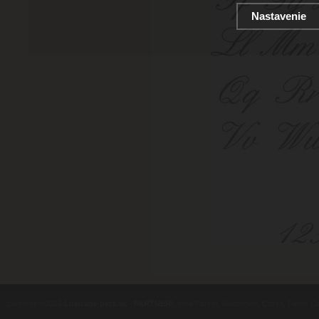
Nastavenie
contents ©2010
Luxusne-pera.sk
-
PARTNERI
, pera Parker, Waterman, Cross, Faber Ca