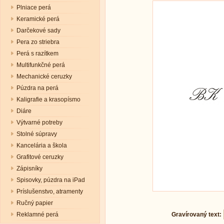
Plniace perá
Keramické perá
Darčekové sady
Pera zo striebra
Perá s razítkem
Multifunkčné perá
Mechanické ceruzky
Púzdra na perá
Kaligrafie a krasopísmo
Diáre
Výtvarné potreby
Stolné súpravy
Kancelária a škola
Grafitové ceruzky
Zápisníky
Spisovky, púzdra na iPad
Príslušenstvo, atramenty
Ručný papier
Reklamné perá
Gravírovaný text: