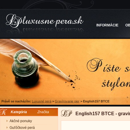
INFORMÁCIE
O
Právě se nacházíte:
Luxusné perá
>
Gravírovanie pier
>
English157 BTCE
Kategória
Značka
English157 BTCE - gravi
Akčné ponuky
Guľôčkové perá