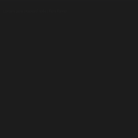
Luxusní pera
|
Kapesní nože
|
Pera Parker