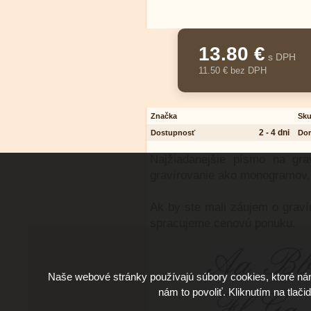
13.80 €
s DPH
11.50 € bez DPH
Značka
Sku
2 - 4 dni
Dostupnosť
Dor
Najžiadanejšie písmo na gr
gravírovanie ako monogramov, 
Ak by ste mali záujem o graví
spracujeme cenovú ponuku.
Naše webové stránky používajú súbory cookies, ktoré ná
nám to povoliť. Kliknutím na tlači