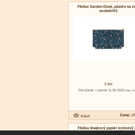
Filofax Garden Dusk, púzdro na z
osobné/A5
3 dni
Doručenie: v utorok 11.08.2026
(viac in
Cena:
15
Filofax linajkový papier krémový
listov - Osobný