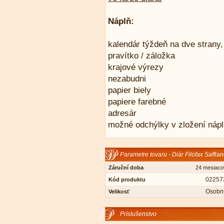
Náplň:
kalendár týždeň na dve strany,
pravítko / záložka
krajové výrezy
nezabudni
papier biely
papiere farebné
adresár
možné odchýlky v zložení náp
Parametre tovaru - Diár Filofax Saffi
Záruční doba
24 mesiaco
02257
Kód produktu
Osobn
Velikosť
Príslušenstvo