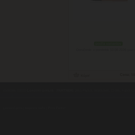
podľa variantov
Doručenie: v pondelok 10.08.2026
(viac 
Cena:
58
contents ©2010
Luxusne-pera.sk
-
PARTNERI
, pera Parker, Waterman, Cross, Faber Ca
Luxusní pera
|
Kapesní nože
|
Pera Parker