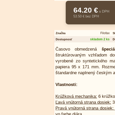
64.20 €
s DPH
53.50 € bez DPH
Filofax
Značka
S
skladom 2 ks
Dostupnosť
D
Časovo obmedzená
špeci
štruktúrovaným vzhľadom do
vyrobené zo syntetického mat
papiera 95 x 171 mm. Rozme
štandardne naplnený českým a
Vlastnosti:
Krúžková mechanika:
6 krúžko
Ľavá vnútorná strana dosiek:
3
Pravá vnútorná strana dosiek:
vo farbe diára.