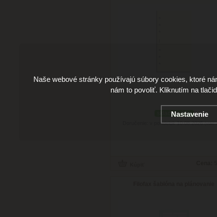
Naše webové stránky používajú súbory cookies, ktoré ná
nám to povoliť. Kliknutím na tlači
Nastavenie
skladom 2 ks
Doručenie: v pondelok 10.08.2026
(viac 
Cena:
5
Filofax šablóna na plánovanie