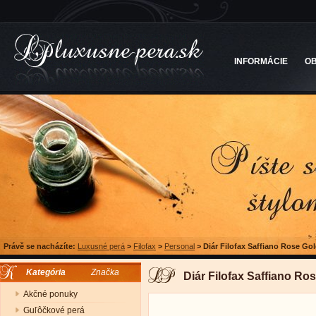
INFORMÁCIE
O
Právě se nacházíte:
Luxusné perá
>
Filofax
>
Personal
>
Diár Filofax Saffiano Rose Go
Kategória
Značka
Diár Filofax Saffiano R
Akčné ponuky
Guľôčkové perá