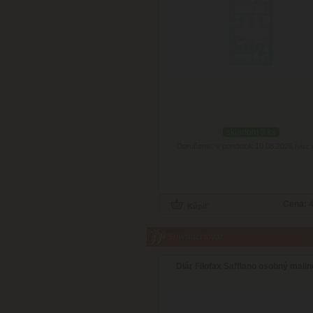
skladom 3 ks
Doručenie: v pondelok 10.08.2026
(viac 
Cena:
4
Súvisiaci tovar
Diár Filofax Saffiano osobný mali