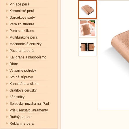
Plniace perá
Keramické perá
Darčekové sady
Pera zo striebra
Perá s razítkem
Multifunkčné perá
Mechanické ceruzky
Púzdra na perá
Kaligrafie a krasopísmo
Diáre
Výtvarné potreby
Stolné súpravy
Kancelária a škola
Grafitové ceruzky
Zápisníky
Spisovky, púzdra na iPad
Príslušenstvo, atramenty
Ručný papier
Reklamné perá