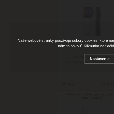
Naše webové stránky používajú súbory cookies, ktoré ná
nám to povoliť. Kliknutím na tlači
na objednávku do 14 dní
Nastavenie
Doručenie: približne 24.08.2026
(viac in
Cena:
22
Filofax štvorčekový papier, biely,
listov - Osobný