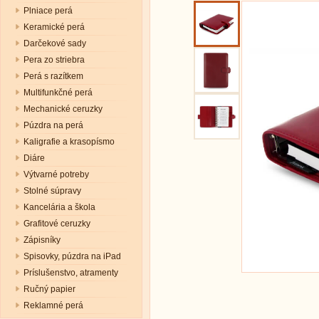
Plniace perá
Keramické perá
Darčekové sady
Pera zo striebra
Perá s razítkem
Multifunkčné perá
Mechanické ceruzky
Púzdra na perá
Kaligrafie a krasopísmo
Diáre
Výtvarné potreby
Stolné súpravy
Kancelária a škola
Grafitové ceruzky
Zápisníky
Spisovky, púzdra na iPad
Príslušenstvo, atramenty
Ručný papier
Reklamné perá