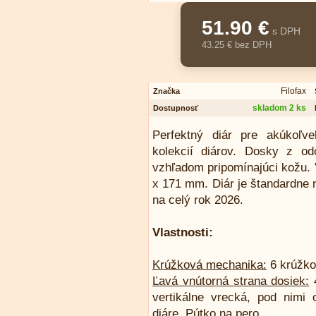
51.90 €
s DPH
43.25 € bez DPH
Filofax
Značka
skladom 2 ks
Dostupnosť
Perfektný diár pre akúkoľve
kolekcií diárov. Dosky z o
vzhľadom pripomínajúci kožu. 
x 171 mm. Diár je štandardne
na celý rok 2026.
Vlastnosti:
Krúžková mechanika:
6 krúžko
Ľavá vnútorná strana dosiek:
4
vertikálne vrecká, pod nimi 
diáre. Pútko na pero.