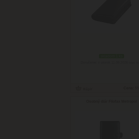
skladom 1 ks
Doručenie: v utorok 11.08.2026
(viac in
Cena:
55
Osobný diár Filofax Metropol