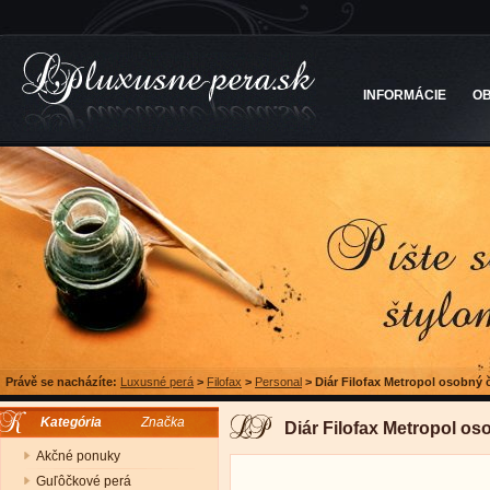
INFORMÁCIE
O
Právě se nacházíte:
Luxusné perá
>
Filofax
>
Personal
>
Diár Filofax Metropol osobný 
Kategória
Značka
Diár Filofax Metropol o
Akčné ponuky
Guľôčkové perá