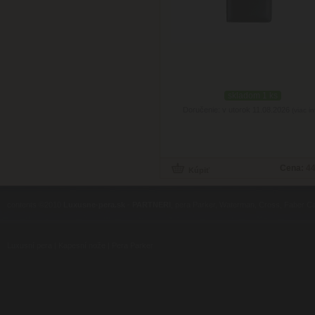
skladom 1 ks
Doručenie: v utorok 11.08.2026
(viac in
Cena:
44
contents ©2010
Luxusne-pera.sk
-
PARTNERI
, pera Parker, Waterman, Cross, Faber Ca
Luxusní pera
|
Kapesní nože
|
Pera Parker