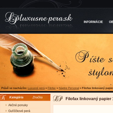
INFORMÁCIE
O
Právě se nacházíte:
Luxusné perá
>
Filofax
>
Náplne Personal
>
Filofax linkovaný papie
Kategória
Značka
Filofax linkovaný papier 
Akčné ponuky
Guľôčkové perá