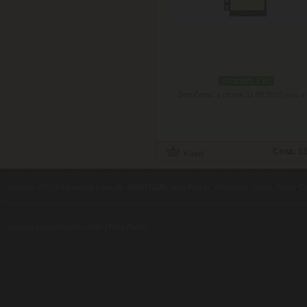
skladom 2 ks
Doručenie: v utorok 11.08.2026
(viac in
Cena:
12
contents ©2010
Luxusne-pera.sk
-
PARTNERI
, pera Parker, Waterman, Cross, Faber Ca
Luxusní pera
|
Kapesní nože
|
Pera Parker