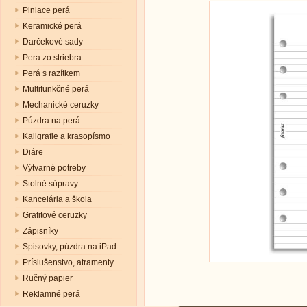
Plniace perá
Keramické perá
Darčekové sady
Pera zo striebra
Perá s razítkem
Multifunkčné perá
Mechanické ceruzky
Púzdra na perá
Kaligrafie a krasopísmo
Diáre
Výtvarné potreby
Stolné súpravy
Kancelária a škola
Grafitové ceruzky
Zápisníky
Spisovky, púzdra na iPad
Príslušenstvo, atramenty
Ručný papier
Reklamné perá