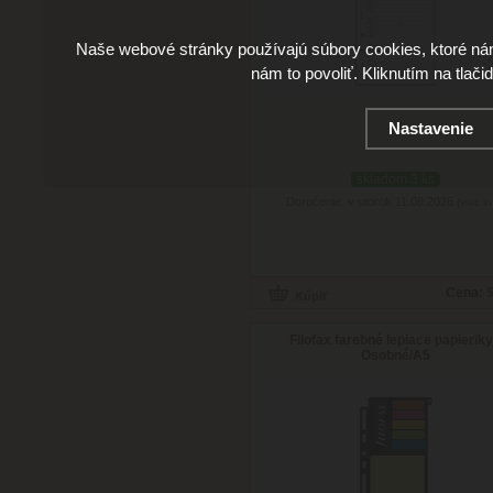
Naše webové stránky používajú súbory cookies, ktoré ná
nám to povoliť. Kliknutím na tlači
Nastavenie
skladom 3 ks
Doručenie: v utorok 11.08.2026
(viac in
Cena:
5
Filofax farebné lepiace papieriky
Osobné/A5