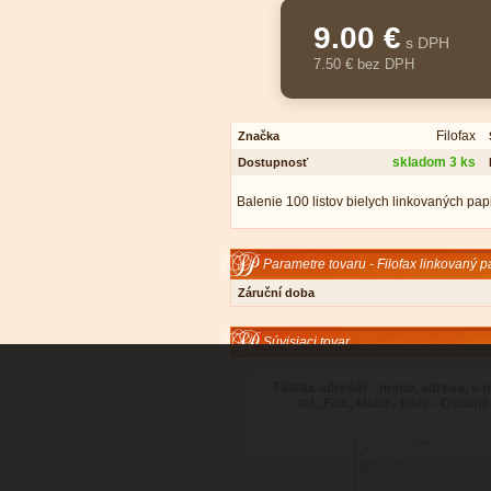
9.00 €
s DPH
7.50 € bez DPH
Filofax
Značka
skladom 3 ks
Dostupnosť
Balenie 100 listov bielych linkovaných papi
Parametre tovaru - Filofax linkovaný p
Záruční doba
Súvisiaci tovar
Filofax adresár - meno, adresa, e-m
tel., Fax., Mobil - biely - Osobný