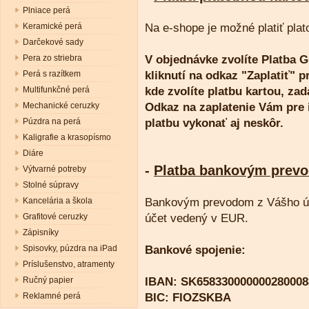
Plniace perá
Keramické perá
Na e-shope je možné platiť plat
Darčekové sady
Pera zo striebra
V objednávke zvolíte Platba 
Perá s razítkem
kliknutí na odkaz "Zaplatiť"
Multifunkčné perá
kde zvolíte platbu kartou, zad
Mechanické ceruzky
Odkaz na zaplatenie Vám pre i
Púzdra na perá
platbu vykonať aj neskôr.
Kaligrafie a krasopísmo
Diáre
-
Platba bankovým prev
Výtvarné potreby
Stolné súpravy
Kancelária a škola
Bankovým prevodom z Vášho účt
Grafitové ceruzky
účet vedený v EUR.
Zápisníky
Spisovky, púzdra na iPad
Bankové spojenie:
Príslušenstvo, atramenty
Ručný papier
IBAN: SK658330000000280008
Reklamné perá
BIC: FIOZSKBA