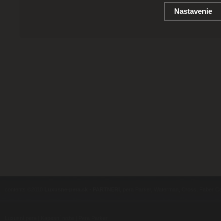
Nastavenie
contents ©2010
Luxusne-pera.sk
-
PARTNERI
, pera Parker, Waterman, Cross, Faber Ca
Luxusní pera
|
Kapesní nože
|
Pera Parker