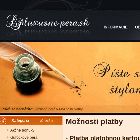
INFORMÁCIE
O
Právě se nacházíte:
Luxusné perá
>
Možnosti platby
Možnosti platby
Kategória
Značka
Akčné ponuky
-
Platba platobnou karto
Guľôčkové perá