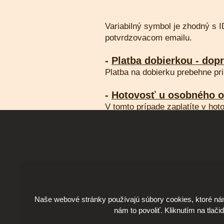
Variabilný symbol je zhodný s I
potvrdzovacom emailu.
-
Platba dobierkou - dopr
Platba na dobierku prebehne pri
-
Hotovosť u osobného 
V tomto prípade zaplatíte v hoto
Naše webové stránky používajú súbory cookies, ktoré ná
nám to povoliť. Kliknutím na tlači