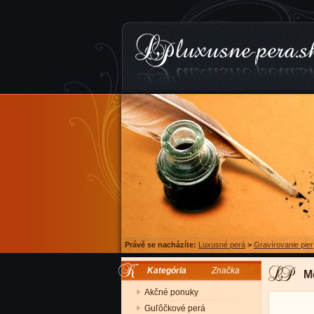
Právě se nacházíte:
Luxusné perá
>
Gravírovanie pier
Kategória
Značka
M
Akčné ponuky
Guľôčkové perá