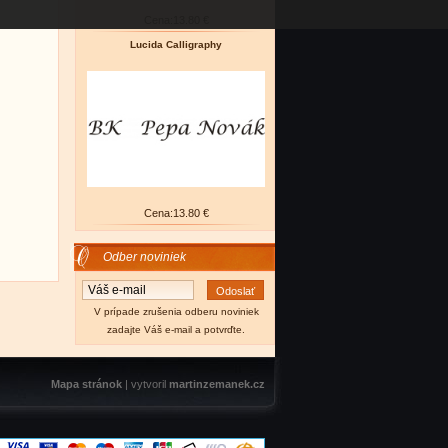
Cena:
13.80 €
Lucida Calligraphy
Cena:
13.80 €
Odber noviniek
V prípade zrušenia odberu noviniek
zadajte Váš e-mail a potvrďte.
Mapa stránok
| vytvoril
martinzemanek.cz