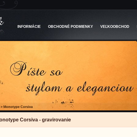
INFORMÁCIE
OBCHODNÉ PODMIENKY
VEĽKOOBCHOD
>
Monotype Corsiva
onotype Corsiva - gravirovanie