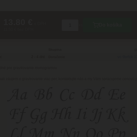
13.80 €
s DPH
Do košíka
ks
11.50 € bez DPH
g
Skupina
2 - 4 dni
vo štvrtok 
ť
Doručenie
dné pre gravírovanie monogramov.
mali záujem o gravírovanie viac per, kontaktujte nás a my Vám spracujeme cenovú 