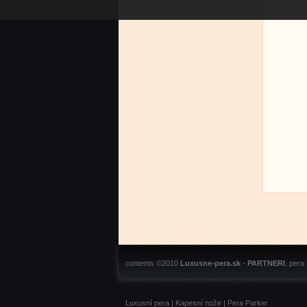
contents ©2010
Luxusne-pera.sk
-
PARTNERI
, pera
Luxusní pera
|
Kapesní nože
|
Pera Parker