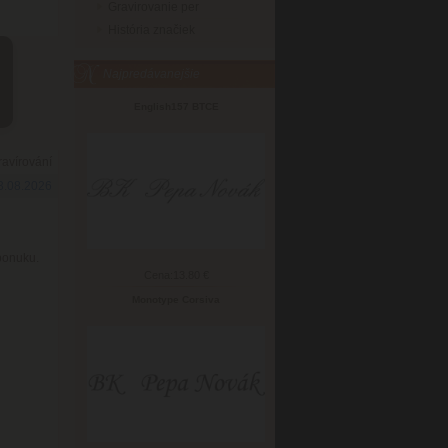
Gravirovanie per
História značiek
Najpredávanejšie
English157 BTCE
ravírování
13.08.2026
ponuku.
Cena:
13.80 €
Monotype Corsiva