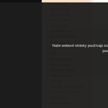
Plniace perá
Keramické perá
Darčekové sady
Pera zo striebra
Perá s razítkem
Multifunkčné perá
Mechanické ceruzky
Púzdra na perá
Naše webové stránky používajú súb
Kaligrafie a krasopísmo
pov
Diáre
Výtvarné potreby
Stolné súpravy
Kancelária a škola
Grafitové ceruzky
Zápisníky
Spisovky, púzdra na iPad
Príslušenstvo, atramenty
Ručný papier
Reklamné perá