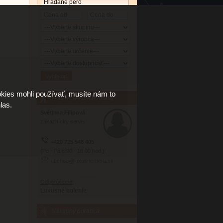
kies mohli používať, musíte nám to
Kontakt na obchodníka
las.
Světlana Filipová
zákaznícky servis
+420 725 548 405
(Po - Pá 8:00 - 16:00 hod.)
obchod@luxusne-pera.sk
Odporúčame:
Luxusné holenie
Nákupný poradca