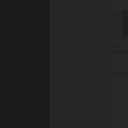
Značka
Dostupnos
Písmo vho
Ak by ste 