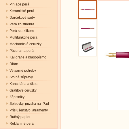
Plniace perá
Keramické perá
Darčekové sady
Pera zo striebra
Perá s razítkem
Multifunkčné perá
Mechanické ceruzky
Púzdra na perá
Kaligrafie a krasopísmo
Diáre
Výtvarné potreby
Stolné súpravy
Kancelária a škola
Grafitové ceruzky
Zápisníky
Spisovky, púzdra na iPad
Príslušenstvo, atramenty
Ručný papier
Reklamné perá