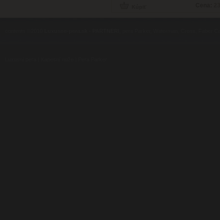
Cena:
23
contents ©2010
Luxusne-pera.sk
-
PARTNERI
, pera Parker, Waterman, Cross, Faber Ca
Luxusní pera
|
Kapesní nože
|
Pera Parker