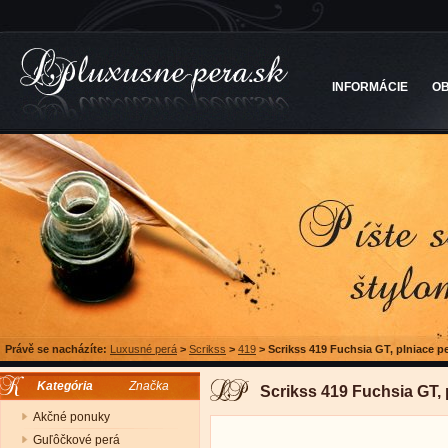
INFORMÁCIE
O
Právě se nacházíte:
Luxusné perá
>
Scrikss
>
419
>
Scrikss 419 Fuchsia GT, plniace p
Kategória
Značka
Scrikss 419 Fuchsia GT, 
Akčné ponuky
Guľôčkové perá