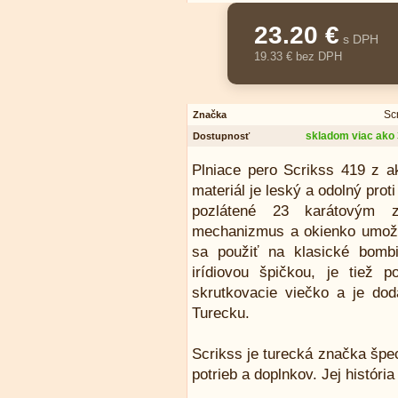
23.20 €
s DPH
19.33 € bez DPH
Sc
Značka
skladom viac ako 
Dostupnosť
Plniace pero Scrikss 419 z ak
materiál je leský a odolný prot
pozlátené 23 karátovým z
mechanizmus a okienko umožň
sa použiť na klasické bomb
irídiovou špičkou, je tiež
skrutkovacie viečko a je do
Turecku.
Scrikss je turecká značka špe
potrieb a doplnkov. Jej históri