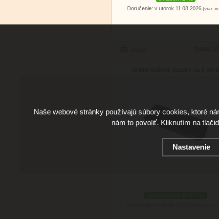
Doručenie: v utorok 11.08.2026
(viac in
Cena:
37
Online kožené puzdro na 2 per
Naše webové stránky používajú súbory cookies, ktoré ná
nám to povoliť. Kliknutím na tlači
Nastavenie
skladom viac než 5 ks
Doručenie: v utorok 11.08.2026
(viac in