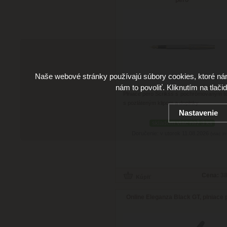
Naše webové stránky používajú súbory cookies, ktoré ná
nám to povoliť. Kliknutím na tlači
Plniace pero Scrikss s pochrómovaným t
s pozláteným klipom a doplnky.
Nastavenie
skladom viac než 3 ks
Doručenie: v utorok 11.08.2026
(viac in
Cena:
38
Online Eleganza Black GT, plniace 