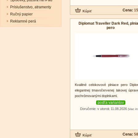
Spisovky, púzdra na iPad
Príslušenstvo, atramenty
Cena:
15
Ručný papier
Reklamné perá
Diplomat Traveller Dark Red, plni
pero
Kvalitné celokovové plniace pero Dipl
elegantnej tmavočervenej lakovej úpra
pochrómovanými doplnkami.
podľa variantov
Doručenie: v utorok 11.08.2026
(viac in
Cena:
58