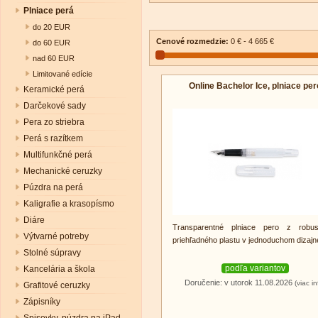
Plniace perá
do 20 EUR
Cenové rozmedzie:
0 € - 4 665 €
do 60 EUR
nad 60 EUR
Limitované edície
Online Bachelor Ice, plniace per
Keramické perá
Darčekové sady
Pera zo striebra
Perá s razítkem
Multifunkčné perá
Mechanické ceruzky
Púzdra na perá
Kaligrafie a krasopísmo
Diáre
Transparentné plniace pero z robus
Výtvarné potreby
priehľadného plastu v jednoduchom dizajn
Stolné súpravy
podľa variantov
Kancelária a škola
Doručenie: v utorok 11.08.2026
(viac in
Grafitové ceruzky
Zápisníky