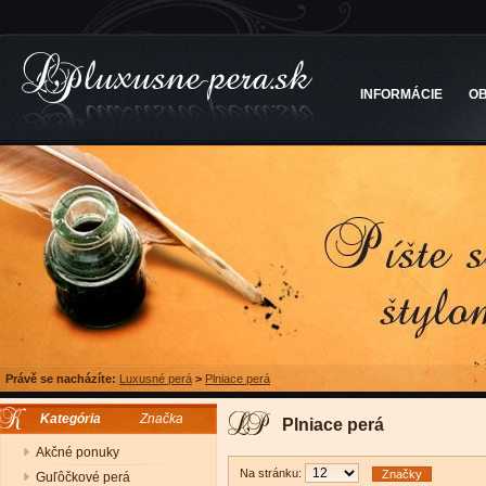
INFORMÁCIE
O
Právě se nacházíte:
Luxusné perá
>
Plniace perá
Kategória
Značka
Plniace perá
Akčné ponuky
Na stránku:
Značky
Guľôčkové perá