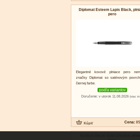
Diplomat Esteem Lapis Black, pln
pero
Elegantné kovové plniace pero nem
značky Diplomat so saténovým povrc
čiernej farbe.
podľa variantov
Doručenie: v utorok 11.08.2026
(viac in
Cena:
85
Scrikss Oscar Gold Chrome, plni
pero