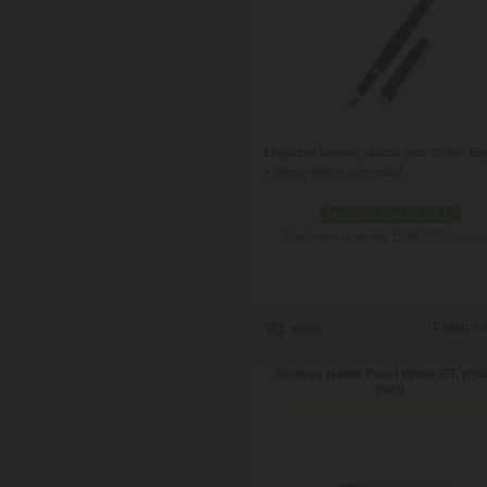
Elegantné kovové plniace pero Online El
v čierno-zlatom prevedení.
skladom viac než 3 ks
Doručenie: v utorok 11.08.2026
(viac in
Cena:
13
Scrikss Noble Pearl White GT, pln
pero