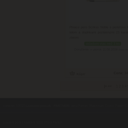
Plniace pero Scrikss Noble s perleťovo 
telom a doplnkami pozlátenými 23 kar
zlatom.
skladom viac než 3 ks
Doručenie: v utorok 11.08.2026
(viac in
Cena:
34
|<
<<
1
2
3
4
contents ©2010
Luxusne-pera.sk
-
PARTNERI
, pera Parker, Waterman, Cross, Faber Ca
Luxusní pera
|
Kapesní nože
|
Pera Parker