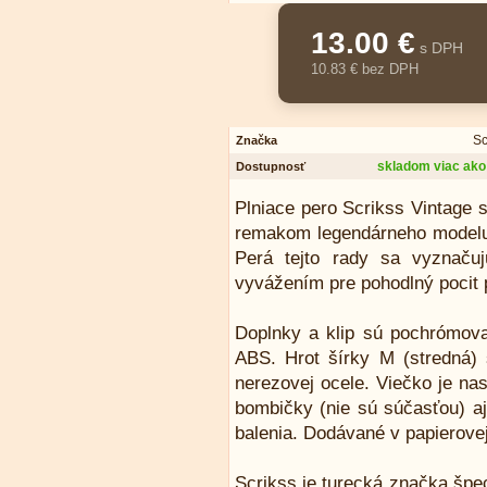
13.00 €
s DPH
10.83 € bez DPH
Sc
Značka
skladom viac ako
Dostupnosť
Plniace pero Scrikss Vintage s
remakom legendárneho modelu 
Perá tejto rady sa vyznaču
vyvážením pre pohodlný pocit p
Doplnky a klip sú pochrómova
ABS. Hrot šírky M (stredná) s
nerezovej ocele. Viečko je n
bombičky (nie sú súčasťou) aj
balenia. Dodávané v papierove
Scrikss je turecká značka špe