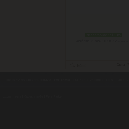
skladom viac než 5 ks
Doručenie: v utorok 11.08.2026
(viac in
Cena:
7
contents ©2010
Luxusne-pera.sk
-
PARTNERI
, pera Parker, Waterman, Cross, Faber Ca
Luxusní pera
|
Kapesní nože
|
Pera Parker