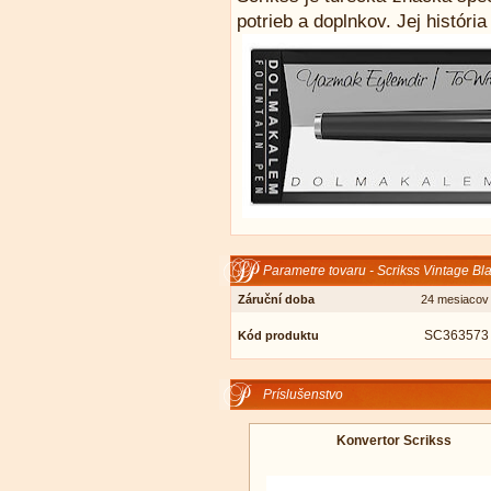
potrieb a doplnkov. Jej históri
Parametre tovaru - Scrikss Vintage Bla
Záruční doba
24 mesiacov
SC363573
Kód produktu
Príslušenstvo
Konvertor Scrikss