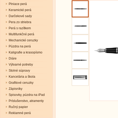
Plniace perá
Keramické perá
Darčekové sady
Pera zo striebra
Perá s razítkem
Multifunkčné perá
Mechanické ceruzky
Púzdra na perá
Kaligrafie a krasopísmo
Diáre
Výtvarné potreby
Stolné súpravy
Kancelária a škola
Grafitové ceruzky
Zápisníky
Spisovky, púzdra na iPad
Príslušenstvo, atramenty
Ručný papier
Reklamné perá