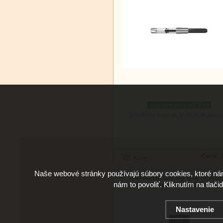
skladom viac než 3 ks
Doručenie: v utorok 11.08.2026
(viac in
Cena:
3
Naše webové stránky používajú súbory cookies, ktoré ná
Standardgraph Sky Blue atrame
nám to povoliť. Kliknutím na tlači
blankytne modrý
Nastavenie