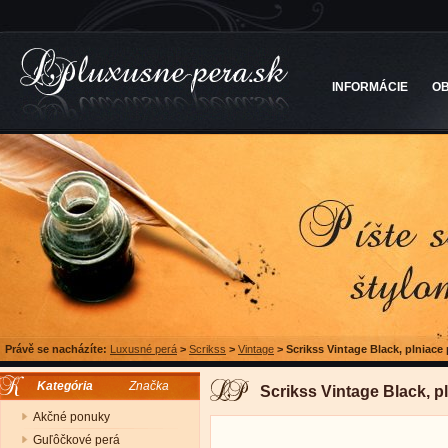
INFORMÁCIE
O
Právě se nacházíte:
Luxusné perá
>
Scrikss
>
Vintage
>
Scrikss Vintage Black, plniace
Kategória
Značka
Scrikss Vintage Black, p
Akčné ponuky
Guľôčkové perá