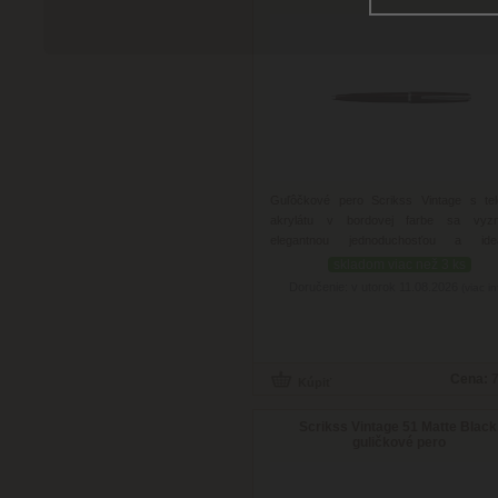
Guľôčkové pero Scrikss Vintage s te
akrylátu v bordovej farbe sa vyzn
elegantnou jednoduchosťou a ide
vyvážením.
skladom viac než 3 ks
Doručenie: v utorok 11.08.2026
(viac in
Cena:
7
Scrikss Vintage 51 Matte Black
guličkové pero