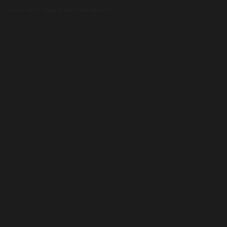
Luxusní pera
|
Kapesní nože
|
Pera Parker