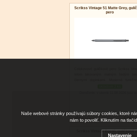
Scrikss Vintage 51 Matte Grey, guli
pero
Celokovové guličkové pero Scrikss Vin
telom lakovaným matným šedým la
čiernymi doplnkami. Moderná funkčn
klasický štýl na každodenné použitie.
skladom 2 ks
Doručenie: v utorok 11.08.2026
(viac in
Naše webové stránky používajú súbory cookies, ktoré ná
Cena:
7
nám to povoliť. Kliknutím na tlači
Scrikss Vintage Bordó, guličkové 
Nastavenie