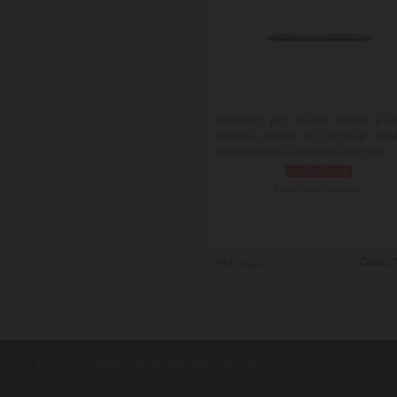
Guľôčkové pero Scrikss Vintage s te
modrého akrylátu sa vyznačuje elega
jednoduchosťou a ideálnym vyvážením.
nedostupné
Doručenie: na dotaz
Cena:
7
contents ©2010
Luxusne-pera.sk
-
PARTNERI
, pera Parker, Waterman, Cross, Faber Ca