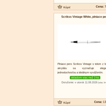
Cena:
7
Scrikss Vintage White, plniace p
Plniace pero Scrikss Vintage s telom z b
akrylátu sa vyznačuje elegan
jednoduchosťou a ideálnym vyvážením.
skladom viac než 3 ks
Doručenie: v utorok 11.08.2026
(viac in
Cena:
13