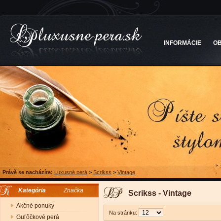
INFORMÁCIE
O
Právě se nacházíte:
Luxusné perá
>
Scrikss
>
Vintage
Kategória
Značka
Scrikss - Vintage
Akčné ponuky
Na stránku:
Guľôčkové perá