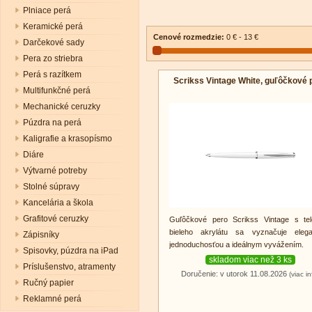
Plniace perá
Keramické perá
Cenové rozmedzie:
0 € - 13 €
Darčekové sady
Pera zo striebra
Perá s razítkem
Scrikss Vintage White, guľôčkové 
Multifunkčné perá
Mechanické ceruzky
Púzdra na perá
Kaligrafie a krasopísmo
Diáre
Výtvarné potreby
Stolné súpravy
Kancelária a škola
Grafitové ceruzky
Guľôčkové pero Scrikss Vintage s te
bieleho akrylátu sa vyznačuje elega
Zápisníky
jednoduchosťou a ideálnym vyvážením.
Spisovky, púzdra na iPad
skladom viac než 3 ks
Príslušenstvo, atramenty
Doručenie: v utorok 11.08.2026
(viac in
Ručný papier
Reklamné perá