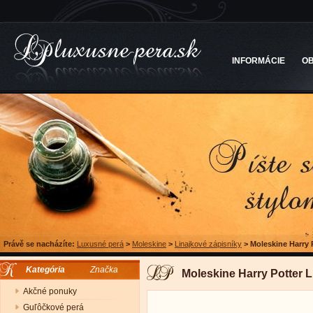
INFORMÁCIE
O
Právě se nacházíte:
Luxusné perá
>
Moleskine
>
Linajkové zápisníky
>
Moleskine Harry 
Kategória
Značka
Moleskine Harry Potter 
Akčné ponuky
Guľôčkové perá