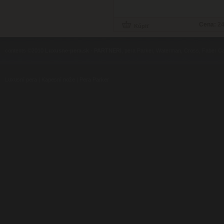
Cena:
24
contents ©2010
Luxusne-pera.sk
-
PARTNERI
, pera Parker, Waterman, Cross, Faber Ca
Luxusní pera
|
Kapesní nože
|
Pera Parker