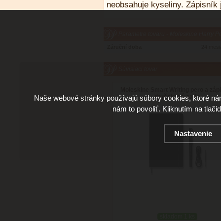
neobsahuje kyseliny. Zápisník 
Parametre tovaru - Moleskine Harry Po
Záruční doba
24 mesi
Súvisiaci tovar
Moleskine Smart Writing pero a zápi
darčeková sada
Naše webové stránky používajú súbory cookies, ktoré ná
nám to povoliť. Kliknutím na tlači
Nastavenie
skladom 1 ks