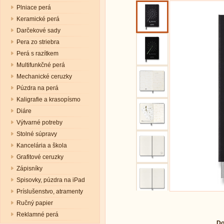
Plniace perá
Keramické perá
Darčekové sady
Pera zo striebra
Perá s razítkem
Multifunkčné perá
Mechanické ceruzky
Púzdra na perá
Kaligrafie a krasopísmo
Diáre
Výtvarné potreby
Stolné súpravy
Kancelária a škola
Grafitové ceruzky
Zápisníky
Spisovky, púzdra na iPad
Príslušenstvo, atramenty
Ručný papier
Reklamné perá
Do