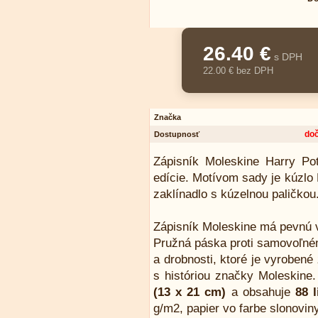
26.40 €
s DPH
22.00 € bez DPH
Značka
do
Dostupnosť
Zápisník Moleskine Harry Po
edície. Motívom sady je kúzlo 
zaklínadlo s kúzelnou paličkou
Zápisník Moleskine má pevnú v
Pružná páska proti samovoľném
a drobnosti, ktoré je vyrobené 
s históriou značky Moleskine
(13 x 21 cm)
a obsahuje
88 
g/m2, papier vo farbe slonovin