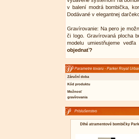
vybavené systémom na bombičk
v balení modrá bombička, kon
Dodávané v elegantnej darčeko
Gravírovanie: Na pero je mož
či logo. Gravírovaná plocha b
modelu umiestňujeme vedľa 
objednať?
Parametre tovaru - Parker Royal Urba
Záruční doba
Kód produktu
Možnosť
gravírovania
Príslušenstvo
Dlhé atramentové bombičky Par