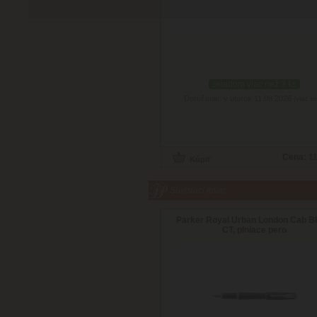
skladom viac než 3 ks
Doručenie: v utorok 11.08.2026
(viac in
Cena:
11
Súvisiaci tovar
Parker Royal Urban London Cab B
CT, plniace pero