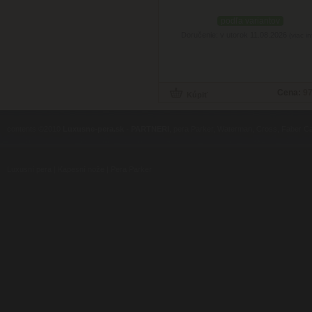
podľa variantov
Doručenie: v utorok 11.08.2026
(viac in
Cena:
97
contents ©2010
Luxusne-pera.sk
-
PARTNERI
, pera Parker, Waterman, Cross, Faber Ca
Luxusní pera
|
Kapesní nože
|
Pera Parker