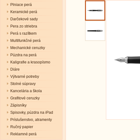
Plniace perá
Keramické perá
Darčekové sady
Pera zo striebra
Perá s razítkem
Multifunkčné perá
Mechanické ceruzky
Púzdra na perá
Kaligrafie a krasopísmo
Diáre
Výtvarné potreby
Stolné súpravy
Kancelária a škola
Grafitové ceruzky
Zápisníky
Spisovky, púzdra na iPad
Príslušenstvo, atramenty
Ručný papier
Reklamné perá