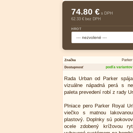
74.80 €
s DPH
62.33 € bez DPH
HROT
Parker
Značka
podľa variantov
Dostupnosť
Rada Urban od Parker spája
vizuálne nápadná perá s ne
paleta prevedení robí z rady U
Plniace pero Parker Royal U
viečko s matnou lakovanou
plastový. Doplnky sú pokovov
ocele zdobený krížovou ryt