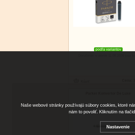
podľa variantov
Doručenie: v utorok 11.08.2026
(viac in
Cena:
3
Parker Konvertor De Luxe
Naše webové stránky používajú súbory cookies, ktoré ná
nám to povoliť. Kliknutím na tlači
Nastavenie