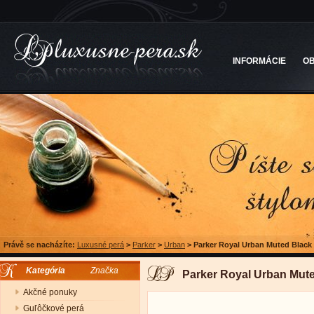
INFORMÁCIE
O
Právě se nacházíte:
Luxusné perá
>
Parker
>
Urban
>
Parker Royal Urban Muted Black 
Kategória
Značka
Parker Royal Urban Mute
Akčné ponuky
Guľôčkové perá