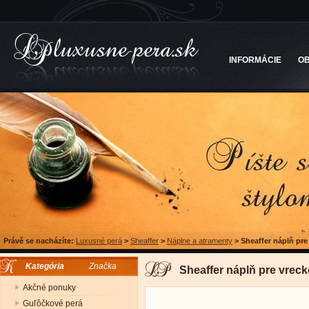
INFORMÁCIE
O
Právě se nacházíte:
Luxusné perá
>
Sheaffer
>
Náplne a atramenty
>
Sheaffer náplň pre
Kategória
Značka
Sheaffer náplň pre vreck
Akčné ponuky
Guľôčkové perá