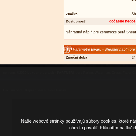
Sh
Značka
dočasne nedos
Dostupnosť
Náhradná náplň pre keramické perá Sheaffer
Parametre tovaru - Sheaffer náplň pre 
Záruční doba
24
contents ©2010
Luxusne-pera.sk
-
PARTNERI
, pera Parker, Waterman, Cross, Faber Ca
Luxusní pera
|
Kapesní nože
|
Pera Parker
Naše webové stránky používajú súbory cookies, ktoré ná
nám to povoliť. Kliknutím na tlači