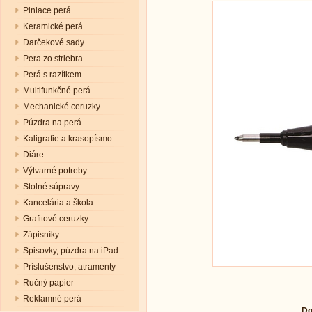
Plniace perá
Keramické perá
Darčekové sady
Pera zo striebra
Perá s razítkem
Multifunkčné perá
Mechanické ceruzky
Púzdra na perá
Kaligrafie a krasopísmo
Diáre
Výtvarné potreby
Stolné súpravy
Kancelária a škola
Grafitové ceruzky
Zápisníky
Spisovky, púzdra na iPad
Príslušenstvo, atramenty
Ručný papier
Reklamné perá
Do