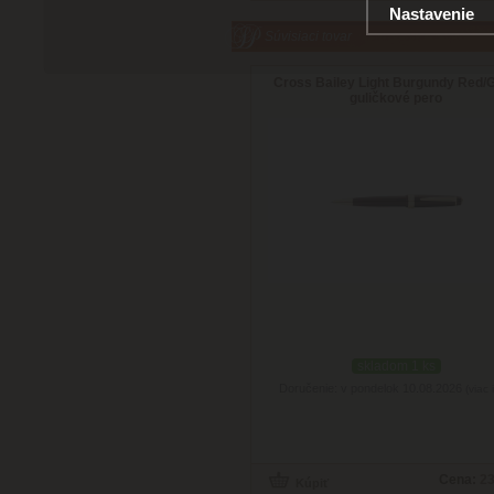
Nastavenie
Súvisiaci tovar
Cross Bailey Light Burgundy Red/G
guličkové pero
skladom 1 ks
Doručenie: v pondelok 10.08.2026
(viac 
Cena:
23