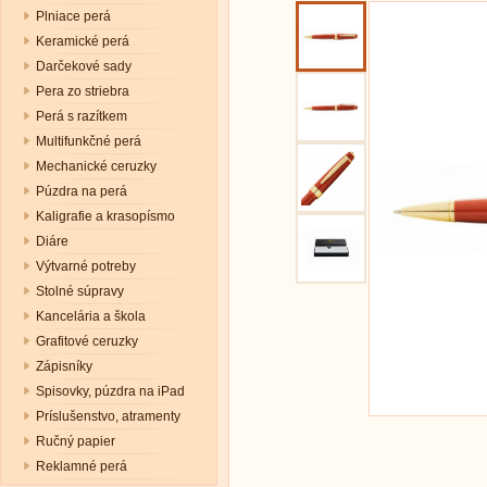
Plniace perá
Keramické perá
Darčekové sady
Pera zo striebra
Perá s razítkem
Multifunkčné perá
Mechanické ceruzky
Púzdra na perá
Kaligrafie a krasopísmo
Diáre
Výtvarné potreby
Stolné súpravy
Kancelária a škola
Grafitové ceruzky
Zápisníky
Spisovky, púzdra na iPad
Príslušenstvo, atramenty
Ručný papier
Reklamné perá