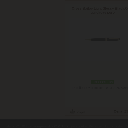
Cross Bailey Light Glossy Black/G
guličkové pero
skladom 2 ks
Doručenie: v pondelok 10.08.2026
(viac 
Cena:
23
contents ©2010
Luxusne-pera.sk
-
PARTNERI
, pera Parker, Waterman, Cross, Faber Ca