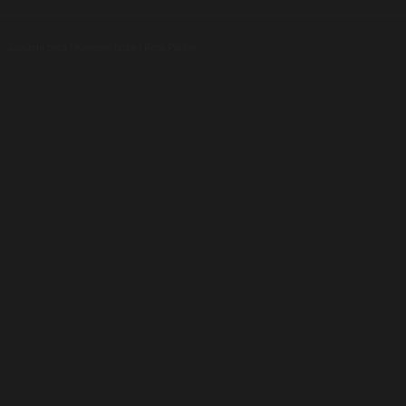
Luxusní pera
|
Kapesní nože
|
Pera Parker