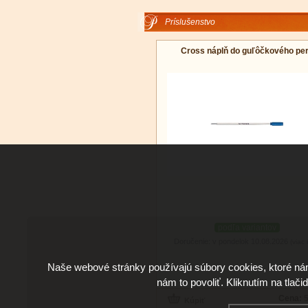
Príslušenstvo
Cross náplň do guľôčkového pe
podľa variantov
Doručenie: v pondelok 10.08.2026
(viac 
Naše webové stránky používajú súbory cookies, ktoré ná
nám to povoliť. Kliknutím na tlači
Cena:
5