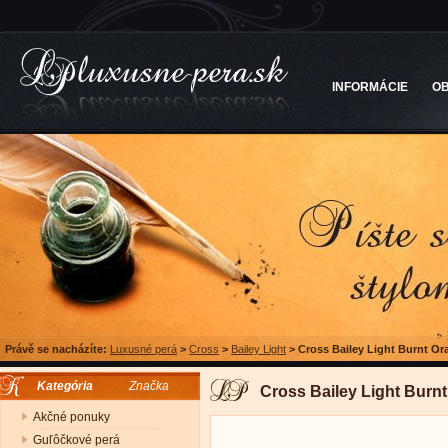
INFORMÁCIE
O
Právě se nacházíte:
Luxusné perá
>
Cross
>
Bailey Light
>
Cross Bailey Light Burnt Or
Kategória
Značka
Cross Bailey Light Burn
Akčné ponuky
Guľôčkové perá