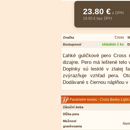
23.80 €
s DPH
19.83 € bez DPH
Cross
Značka
S
skladom 1 ks
Dostupnosť
D
Ľahké guličkové pero Cross 
dizajne. Pero má leštené telo 
Doplnky sú lesklé v zlatej f
zvýrazňuje vzhľad pera. Ot
Dodávané s čiernou náplňou v 
Parametre tovaru - Cross Bailey Light
Záruční doba
Dĺžka pera
Možnosť
Nemo
gravírovania