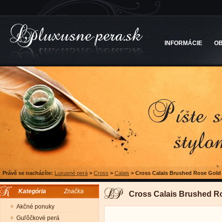
INFORMÁCIE
O
Právě se nacházíte:
Luxusné perá
>
Cross
>
Calais
>
Cross Calais Brushed Rose Gold 
Kategória
Značka
Cross Calais Brushed Ro
Akčné ponuky
Guľôčkové perá