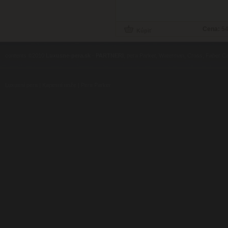
Cena:
54
contents ©2010
Luxusne-pera.sk
-
PARTNERI
, pera Parker, Waterman, Cross, Faber Ca
Luxusní pera
|
Kapesní nože
|
Pera Parker