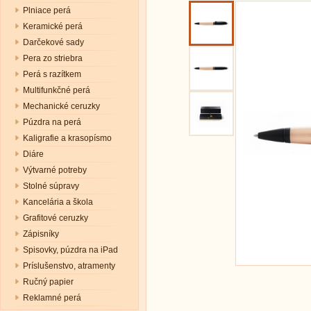
Plniace perá
Keramické perá
Darčekové sady
Pera zo striebra
Perá s razítkem
Multifunkčné perá
Mechanické ceruzky
Púzdra na perá
Kaligrafie a krasopísmo
Diáre
Výtvarné potreby
Stolné súpravy
Kancelária a škola
Grafitové ceruzky
Zápisníky
Spisovky, púzdra na iPad
Príslušenstvo, atramenty
Ručný papier
Reklamné perá