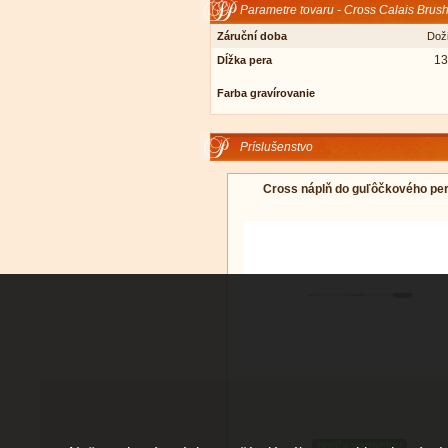
Parametre tovaru - Cross Calais Brus
Záruční doba
Dož
1
Dĺžka pera
Farba gravírovanie
Príslušenstvo
Cross náplň do guľôčkového pe
podľa variantov