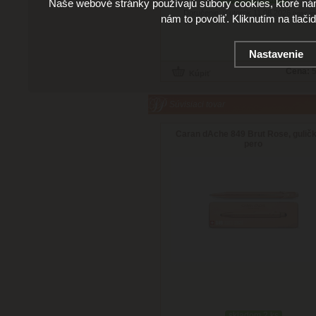
Naše webové stránky používajú súbory cookies, ktoré ná
Doručenie: v utorok 11.08.2026
(viac in
nám to povoliť. Kliknutím na tlači
Nastavenie
Cena:
5
Súvisiaci tovar
Caran dAche 849 Brut Rose, gulič
pero
skladom 2 ks