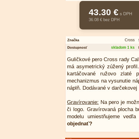
43.30 €
s DPH
36.08 € bez DPH
Cross
Značka
skladom 1 ks
Dostupnosť
Guličkové pero Cross rady Cala
má asymetrický zúžený profil
kartáčované ružovo zlaté p
mechanizmus na vysunutie nápl
náplň. Dodávané v darčekovej 
Gravírovanie:
Na pero je možn
či logo. Gravírovaná plocha b
modelu umiestňujeme vedľa 
objednať?