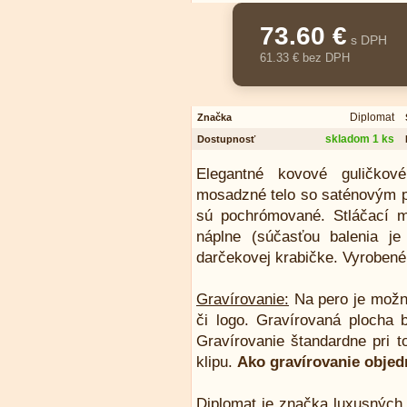
73.60 €
s DPH
61.33 € bez DPH
Diplomat
Značka
skladom 1 ks
Dostupnosť
Elegantné kovové guličko
mosadzné telo so saténovým p
sú pochrómované. Stláčací m
náplne (súčasťou balenia je
darčekovej krabičke. Vyroben
Gravírovanie:
Na pero je možn
či logo. Gravírovaná plocha 
Gravírovanie štandardne pri 
klipu.
Ako gravírovanie objed
Diplomat je značka luxusných p