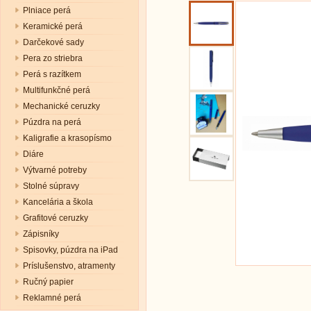
Plniace perá
Keramické perá
Darčekové sady
Pera zo striebra
Perá s razítkem
Multifunkčné perá
Mechanické ceruzky
Púzdra na perá
Kaligrafie a krasopísmo
Diáre
Výtvarné potreby
Stolné súpravy
Kancelária a škola
Grafitové ceruzky
Zápisníky
Spisovky, púzdra na iPad
Príslušenstvo, atramenty
Ručný papier
Reklamné perá