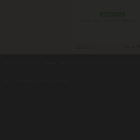
skladom 1 ks
Doručenie: v utorok 11.08.2026
(viac in
Cena:
73
contents ©2010
Luxusne-pera.sk
-
PARTNERI
, pera Parker, Waterman, Cross, Faber Ca
Luxusní pera
|
Kapesní nože
|
Pera Parker