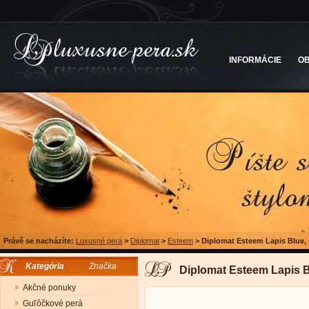
INFORMÁCIE
O
Právě se nacházíte:
Luxusné perá
>
Diplomat
>
Esteem
>
Diplomat Esteem Lapis Blue, 
Kategória
Značka
Diplomat Esteem Lapis B
Akčné ponuky
Guľôčkové perá