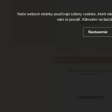
Naše webové stránky používajú súbory cookies, ktoré ná
nám to povoliť. Kliknutím na tlači
skladom 2 ks
Doručenie: v utorok 11.08.2026
(viac in
Nastavenie
Cena:
37
Súvisiaci tovar
Diplomat Esteem Black Lacquer
guľôčkové pero