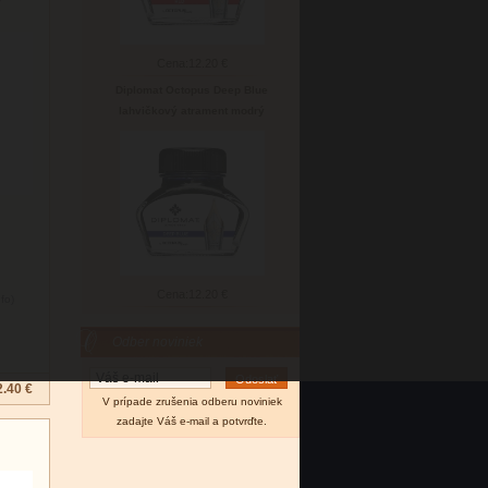
Cena:
12.20 €
Diplomat Octopus Deep Blue
lahvičkový atrament modrý
Cena:
12.20 €
nfo)
Odber noviniek
2.40 €
V prípade zrušenia odberu noviniek
zadajte Váš e-mail a potvrďte.