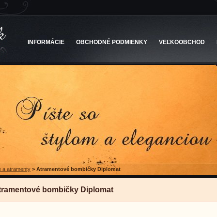
INFORMÁCIE
OBCHODNÉ PODMIENKY
VEĽKOOBCHOD
 a atramenty
>
Atramentové bombičky Diplomat
tramentové bombičky Diplomat