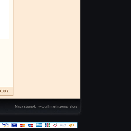
0.30 €
Mapa stránok
| vytvoril
martinzemanek.cz