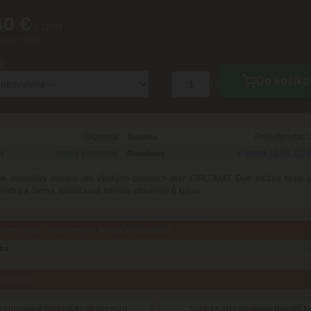
40 €
s DPH
€ bez DPH
A
Do košíka
ks
Diplomat
Príslušenstvo,
Skupina
podľa variantov
v utorok 11.08.202
ť
Doručenie
vé bombičky vhodné do všetkých plniacich pier DIPLOMAT. Dve možné farby a
modrá a čierna. Krabičkové balenie obsahuje 6 kusov.
tre tovaru - Atramentové bombičky Diplomat
oba
2
aci tovar
tramentové bombičky Waterman
Scrikss atramentové bombičk