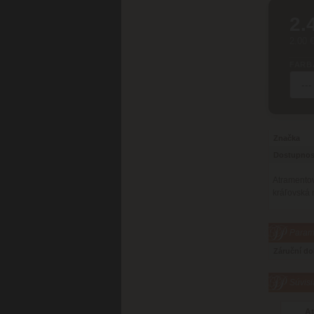
2.
2.00 
FARB
Značka
Dostupnos
Atramento
kráľovská 
Parame
Záruční d
Súvisi
A