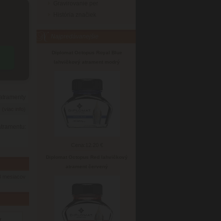
Gravirovanie per
História značiek
Najpredávanejšie
Diplomat Octopus Royal Blue
lahvičkový atrament modrý
 atramenty
6
(viac info)
tramentu:
Cena:
12.20 €
Diplomat Octopus Red lahvičkový
atrament červený
4 mesiacov
y