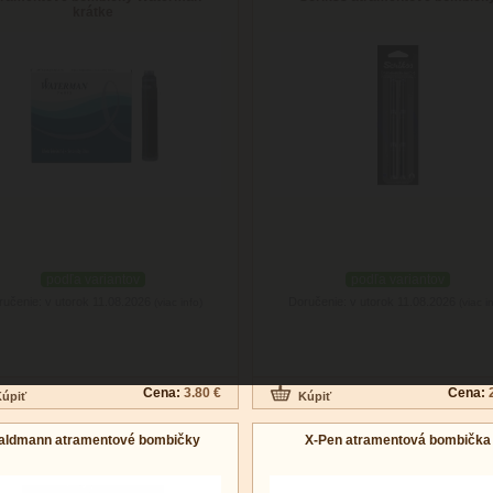
krátke
podľa variantov
podľa variantov
ručenie: v utorok 11.08.2026
Doručenie: v utorok 11.08.2026
(viac info)
(viac i
Cena:
3.80 €
Cena:
aldmann atramentové bombičky
X-Pen atramentová bombička