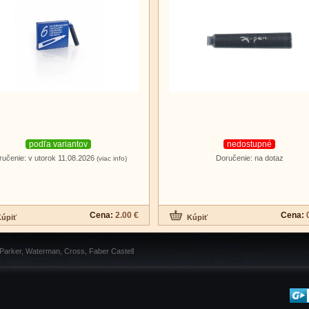
podľa variantov
nedostupné
ručenie: v utorok 11.08.2026
Doručenie: na dotaz
(viac info)
Cena:
2.00 €
Cena:
 Parker, Waterman, Cross, Faber Castell