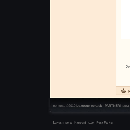
Do
contents ©2010
Luxusne-pera.sk
-
PARTNERI
, pera
Luxusní pera
|
Kapesní nože
|
Pera Parker