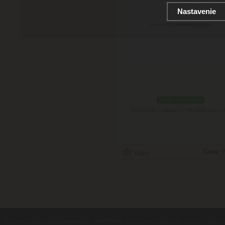
Nastavenie
podľa variantov
Doručenie: v piatok 07.08.2026
(viac in
Cena:
7
contents ©2010
Luxusne-pera.sk
-
PARTNERI
, pera Parker, Waterman, Cross, Faber Ca