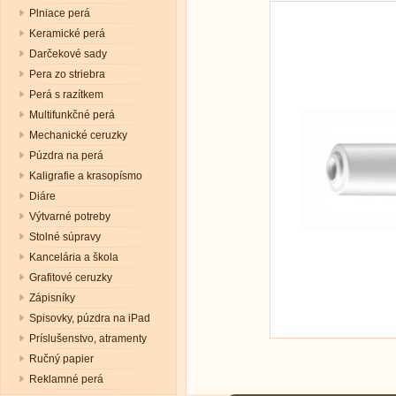
Plniace perá
Keramické perá
Darčekové sady
Pera zo striebra
Perá s razítkem
Multifunkčné perá
Mechanické ceruzky
Púzdra na perá
Kaligrafie a krasopísmo
Diáre
Výtvarné potreby
Stolné súpravy
Kancelária a škola
Grafitové ceruzky
Zápisníky
Spisovky, púzdra na iPad
Príslušenstvo, atramenty
Ručný papier
Reklamné perá