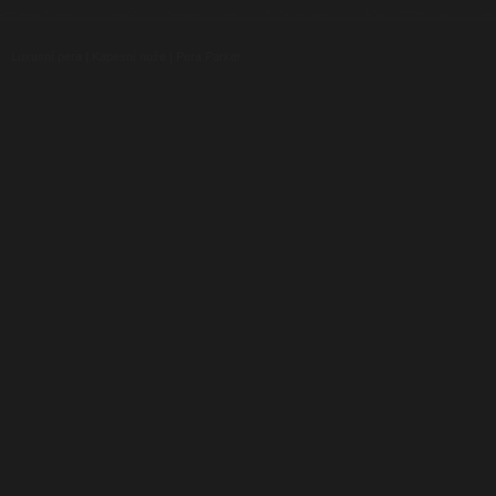
Luxusní pera
|
Kapesní nože
|
Pera Parker