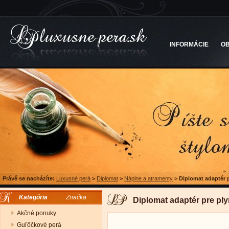
INFORMÁCIE
O
Právě se nacházíte:
Luxusné perá
>
Diplomat
>
Náplne a atramenty
>
Diplomat adaptér 
Kategória
Značka
Diplomat adaptér pre pl
Akčné ponuky
Guľôčkové perá