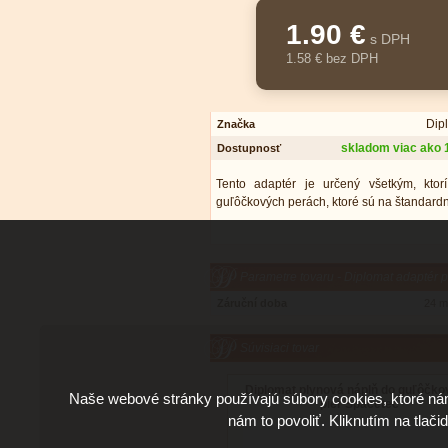
1.90 €
s DPH
1.58 € bez DPH
Dip
Značka
skladom viac ako 
Dostupnosť
Tento adaptér je určený všetkým, kto
guľôčkových perách, ktoré sú na štandard
Parametre tovaru - Diplomat adaptér 
Záruční doba
24 m
Súvisiaci tovar
Diplomat plynová náplň do guľôčk
Naše webové stránky používajú súbory cookies, ktoré ná
pier Spacetec
nám to povoliť. Kliknutím na tlači