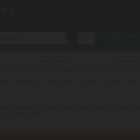
80 €
s DPH
€ bez DPH
A
Do košíka
ks
Diplomat
Príslušenstvo,
Skupina
podľa variantov
v utorok 11.08.202
ť
Doručenie
všetkých keramických pier značky Diplomat. V ponuke farba modrá a čierna v 
sujú do keramických per týchto značiek: Diplomat, Parker, Faber Castell, Mon
, Omas, Online a ďalšie.
tre tovaru - Diplomat náplň do rollera