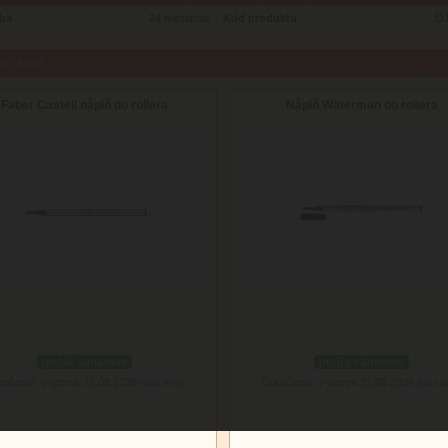
D
oba
24 mesiacov
Kód produktu
aci tovar
Faber Castell náplň do rollera
Náplň Waterman do rollera
podľa variantov
podľa variantov
ručenie: v utorok 11.08.2026
Doručenie: v utorok 11.08.2026
(viac info)
(viac i