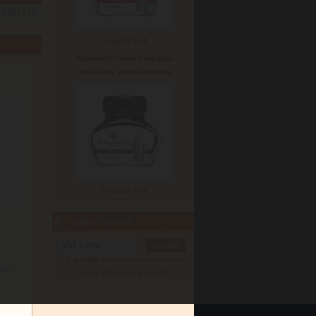
10301612
Cena:
12.20 €
Diplomat Octopus Deep Blue
lahvičkový atrament modrý
Cena:
12.20 €
Odber noviniek
V prípade zrušenia odberu noviniek
nfo)
zadajte Váš e-mail a potvrďte.