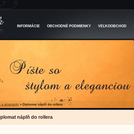
INFORMÁCIE
OBCHODNÉ PODMIENKY
VEĽKOOBCHOD
 a atramenty
>
Diplomat náplň do rollera
iplomat náplň do rollera