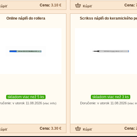
Cena:
3.10 €
Cena:
Online náplň do rollera
Scrikss náplň do keramického p
skladom viac než 5 ks
skladom viac než 3 ks
ručenie: v utorok 11.08.2026
Doručenie: v utorok 11.08.2026
(viac info)
(viac i
Cena:
3.30 €
Cena: