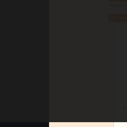
Záruční d
Súvisi
Do