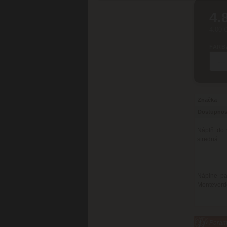
4.
4.00 
FARB
Značka
Dostupnos
Náplň do 
stredná.
Náplne pa
Monteverde
Parame