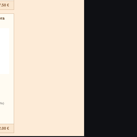
7.50 €
era
nfo)
2.00 €