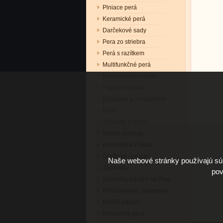
Plniace perá
Keramické perá
Darčekové sady
Pera zo striebra
Perá s razítkem
Multifunkčné perá
Mechanické ceruzky
Púzdra na perá
Kaligrafie a krasopísmo
Diáre
Výtvarné potreby
Stolné súpravy
Kancelária a škola
Grafitové ceruzky
Naše webové stránky používajú súb
Zápisníky
pov
Spisovky, púzdra na iPad
Príslušenstvo, atramenty
Ručný papier
Reklamné perá