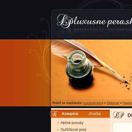
Právě se nacházíte:
Luxusné perá
>
Diplomat
>
Náplne
Kategória
Značka
D
Akčné ponuky
Guľôčkové perá