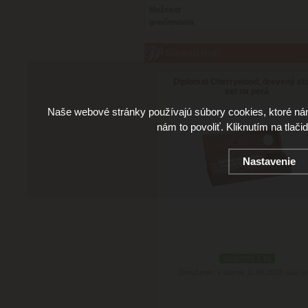
Možnosť
gravírovania
Súvisiaci tovar
Diplomat Cherrywood, drevený st
set na perá
Naše webové stránky používajú súbory cookies, ktoré ná
nám to povoliť. Kliknutím na tlači
Nastavenie
skladom 1 ks
Doručenie: v utorok 11.08.2026
(viac in