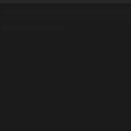
contents ©2010
Luxusne-pera.sk
-
PARTNERI
, pera Parker, Waterman, Cross, Faber Ca
Luxusní pera
|
Kapesní nože
|
Pera Parker