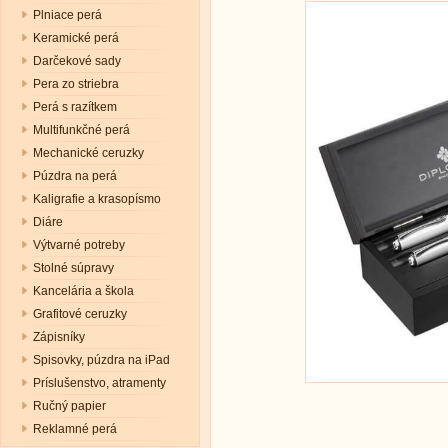
Plniace perá
Keramické perá
Darčekové sady
Pera zo striebra
Perá s razítkem
Multifunkčné perá
Mechanické ceruzky
Púzdra na perá
Kaligrafie a krasopísmo
Diáre
Výtvarné potreby
Stolné súpravy
Kancelária a škola
Grafitové ceruzky
Zápisníky
Spisovky, púzdra na iPad
Príslušenstvo, atramenty
Ručný papier
Reklamné perá