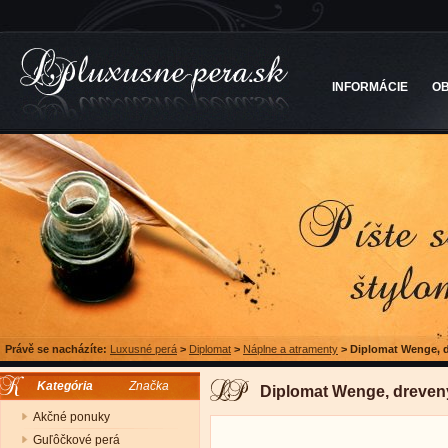
INFORMÁCIE
O
Právě se nacházíte:
Luxusné perá
>
Diplomat
>
Náplne a atramenty
>
Diplomat Wenge, d
Kategória
Značka
Diplomat Wenge, drevený
Akčné ponuky
Guľôčkové perá