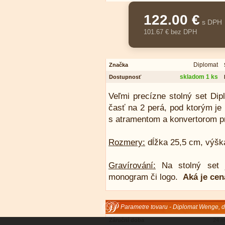
122.00 €
s DPH
101.67 € bez DPH
Diplomat
Značka
skladom 1 ks
Dostupnosť
Veľmi precízne stolný set Di
časť na 2 perá, pod ktorým je
s atramentom a konvertorom p
Rozmery:
dĺžka 25,5 cm, výška
Gravírování:
Na stolný set j
monogram či logo.
Aká je cen
Parametre tovaru - Diplomat Wenge, d
Záruční doba
24 m