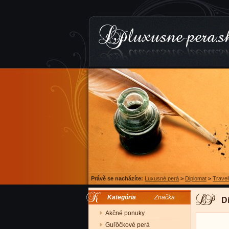
Právě se nacházíte:
Luxusné perá
>
Diplomat
>
Travel
Kategória
Značka
D
Akčné ponuky
Guľôčkové perá