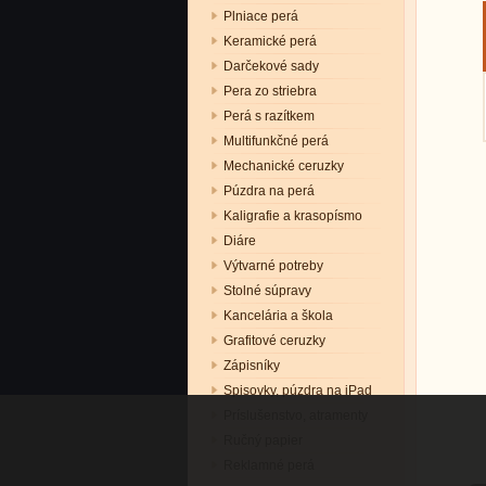
Plniace perá
Keramické perá
Darčekové sady
Pera zo striebra
Perá s razítkem
Multifunkčné perá
Mechanické ceruzky
Púzdra na perá
Kaligrafie a krasopísmo
Diáre
Výtvarné potreby
Stolné súpravy
Kancelária a škola
Grafitové ceruzky
Zápisníky
Spisovky, púzdra na iPad
Príslušenstvo, atramenty
Ručný papier
Reklamné perá