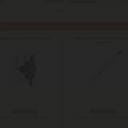
D40706040
ktu
Farba gravírovanie
Ano
ia
šenstvo
plomat darčeková taška na perá
Diplomat náplň do guľôčkových p
EasyFlow
skladom 13 ks
podľa variantov
ručenie: v utorok 11.08.2026
Doručenie: v utorok 11.08.2026
(viac info)
(viac i