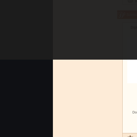
Súvisi
Dip
Do