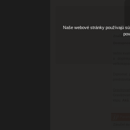
Naše webové stránky používajú súb
pov
Značka
Dostupnos
Veľmi kval
a doplnk
veľkokapac
Diplomat 
predstavil
Gravírovan
Gravírovan
klipu.
Aká 
Parame
Záruční d