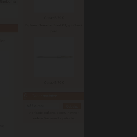
Strieborná
Cena:
43.70 €
Diplomat Traveller Steel GT, guličkové
pero
ier
Cena:
43.70 €
Odber noviniek
V prípade zrušenia odberu noviniek
zadajte Váš e-mail a potvrďte.
nfo)