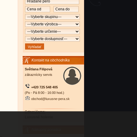
Kontakt na obchodníka
Světlana Filipová
zákaznícky servis
+420 725 548 405
(Po - Pá 8:00 - 16:00 hod.)
obchod@luxusne-pera.sk
Odporúčame:
Luxusné holenie
Nákupný poradca