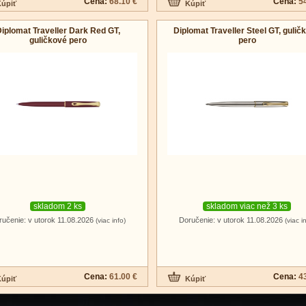
Cena:
68.10 €
Cena:
5
iplomat Traveller Dark Red GT,
Diplomat Traveller Steel GT, gulič
guličkové pero
pero
skladom 2 ks
skladom viac než 3 ks
ručenie: v utorok 11.08.2026
Doručenie: v utorok 11.08.2026
(viac info)
(viac i
Cena:
61.00 €
Cena:
4