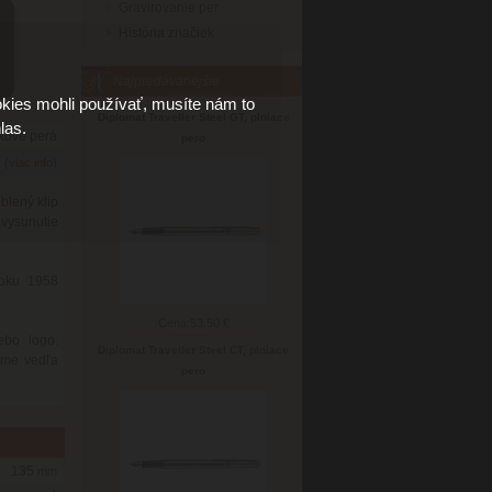
Gravirovanie per
História značiek
Najpredávanejšie
kies mohli používať, musíte nám to
Diplomat Traveller Steel GT, plniace
las.
kové perá
pero
6
(viac info)
blený klip
vysunutie
roku 1958
Cena:
53.50 €
bo logo.
Diplomat Traveller Steel CT, plniace
eme vedľa
pero
135
mm