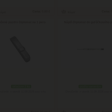
Cena:
0.80 €
Cena:
žené puzdro Diplomat na 1 pero
Náplň Diplomat do guľôčkového 
skladom 2 ks
podľa variantov
ručenie: v utorok 11.08.2026
Doručenie: v utorok 11.08.2026
(viac info)
(viac i