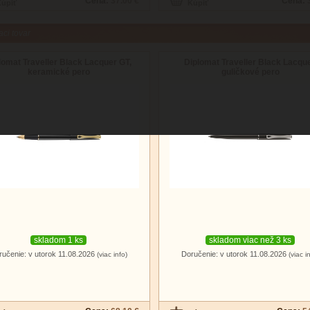
Cena:
37.00 €
Cena:
aci tovar
lomat Traveller Black Lacquer GT,
Diplomat Traveller Black Lacque
keramické pero
guličkové pero
skladom 1 ks
skladom viac než 3 ks
ručenie: v utorok 11.08.2026
Doručenie: v utorok 11.08.2026
(viac info)
(viac i