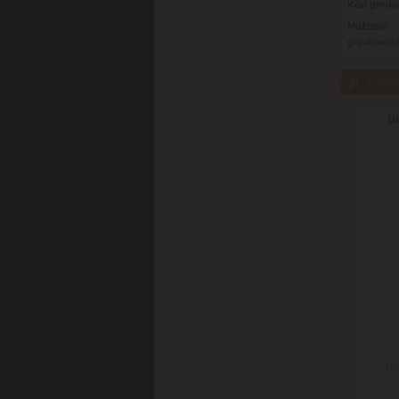
Kód produ
Možnosť
gravírovan
Príslu
Di
Do