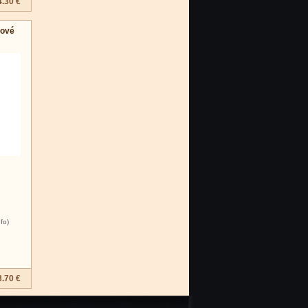
4.30 €
kové
nfo)
3.70 €