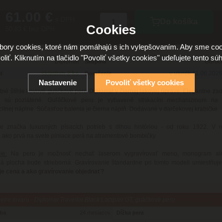
61.00 €
s DPH
Do košíka
ks
Cookies
50.83 € bez DPH
ory cookies, ktoré nám pomáhajú s ich vylepšovaním. Aby sme coo
oliť. Kliknutím na tlačidlo "Povoliť všetky cookies" udeľujete tento súh
Diplomat
Guľôč
Skupina
skladom 2 ks
v utorok 11.08.202
ť
Doručenie
Nastavenie
Povoliť všetky cookies
itné štíhle kovové guličkové pero Diplomat v čiernej lakovej úprave. Elegantne zao
y sú pozlátené. Guľôčkové pero je vybavené stiskacím mechanizmom na 
itnej náplne. Súčasťou balenia je čierna náplň. Dodávané v darčekovej krabičke.
je značka luxusných písacích potrieb s dlhou históriou - od roku 1922. V 
a ako prvá na svete plniace perá na atramentové bombičky.
ie:
Na pero je možnosť nechať laserom vygravírovať meno, monogram ale
á plocha bude strieborná. Gravírovanie štandardne pri tomto modeli umiestňuj
je cena a ako gravírovanie objednať?
tre tovaru - Diplomat Traveller Black Lacquer GT, guličkové pero
oba
24 mesiacov
Dĺžka pera