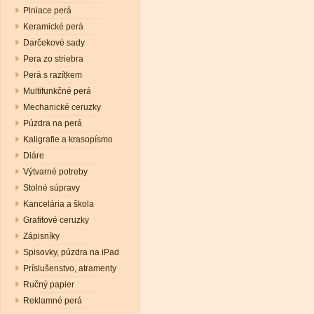
Plniace perá
Keramické perá
Darčekové sady
Pera zo striebra
Perá s razítkem
Multifunkčné perá
Mechanické ceruzky
Púzdra na perá
Kaligrafie a krasopísmo
Diáre
Výtvarné potreby
Stolné súpravy
Kancelária a škola
Grafitové ceruzky
Zápisníky
Spisovky, púzdra na iPad
Príslušenstvo, atramenty
Ručný papier
Reklamné perá