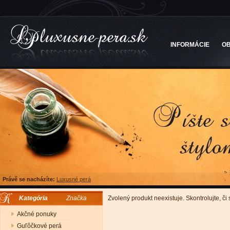
INFORMÁCIE
O
Právě se nacházíte:
Luxusné perá
Kategória
Značka
Zvolený produkt neexistuje. Skontrolujte, či
Akčné ponuky
Guľôčkové perá