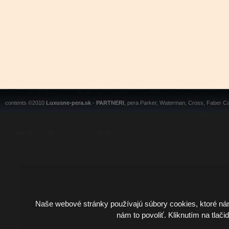
contents ©2010
Luxusne-pera.sk
-
PARTNERI
, pera Parker, Waterman, Cross, Faber Ca
Luxusní pera
|
Kapesní nože
|
Pera Parker
Naše webové stránky používajú súbory cookies, ktoré ná
nám to povoliť. Kliknutím na tlači