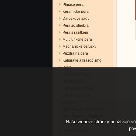
Plniace perá
Keramické perá
Darčekové sady
Pera zo striebra
Perá s razítkem
Multifunkčné perá
Mechanické ceruzky
Púzdra na perá
Kaligrafie a krasopísmo
Diáre
Výtvarné potreby
Stolné súpravy
Kancelária a škola
Grafitové ceruzky
Zápisníky
Spisovky, púzdra na iPad
Príslušenstvo, atramenty
Naše webové stránky používajú súb
Ručný papier
pov
Reklamné perá