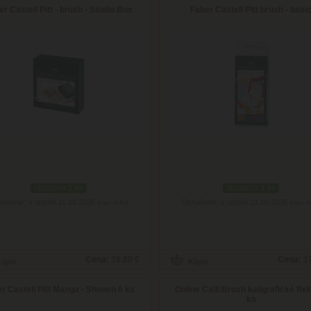
r Castell Pitt - brush - Studio Box
Faber Castell Pitt brush - basi
skladom 2 ks
skladom 1 ks
ručenie: v utorok 11.08.2026
Doručenie: v utorok 11.08.2026
(viac info)
(viac i
Cena:
39.80 €
Cena:
1
r Castell Pitt Manga - Shonen 6 ks
Online Calli.Brush kaligrafické fix
ks