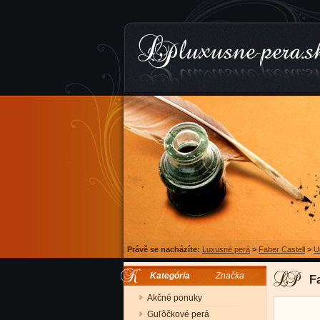
Právě se nacházíte:
Luxusné perá
>
Faber Castell
>
U
Kategória
Značka
Fa
Akčné ponuky
Guľôčkové perá