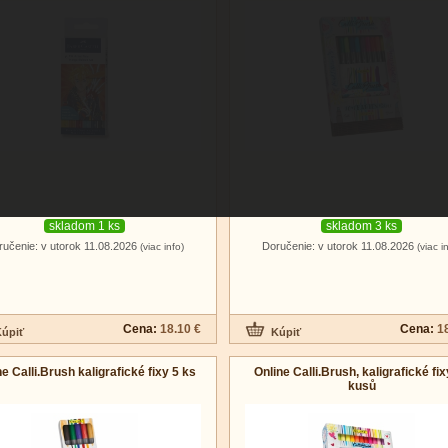
skladom 1 ks
skladom 3 ks
ručenie: v utorok 11.08.2026
Doručenie: v utorok 11.08.2026
(viac info)
(viac i
Cena:
18.10 €
Cena:
1
ne Calli.Brush kaligrafické fixy 5 ks
Online Calli.Brush, kaligrafické fix
kusů