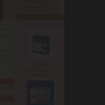
Gravirovanie per
História značiek
Najpredávanejšie
Faber Castell Pitt - brush - Studio Box
né potreby
6
(viac info)
rálne PH.
de odolný.
ktov. Sada
Cena:
39.80 €
Olejové pastely Faber Castell
Creative studio
167147