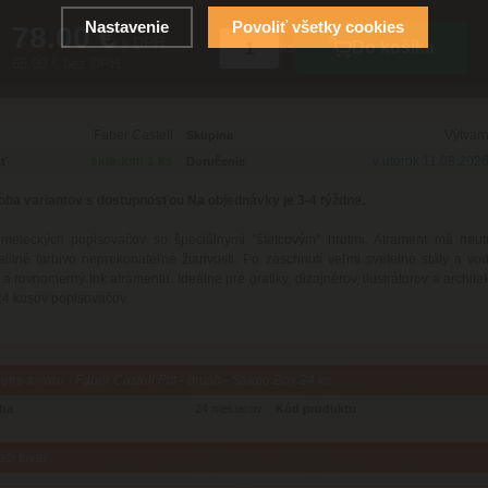
Nastavenie
Povoliť všetky cookies
78.00 €
s DPH
Do košíka
ks
65.00 € bez DPH
Faber Castell
Výtvar
Skupina
skladom 1 ks
v utorok 11.08.202
ť
Doručenie
oba variantov s dostupnosťou Na objednávky je 3-4 týždne.
meleckých popisovačov so špeciálnymi "štetcovým" hrotmi. Atrament má neut
litné farbivo neprekonateľné žiarivosti. Po zaschnutí veľmi svetelne stály a vo
 a rovnomerný tok atramentu. Ideálne pre grafiky, dizajnérov, ilustrátorov a archite
4 kusov popisovačov.
tre tovaru - Faber Castell Pitt - brush - Studio Box 24 ks
oba
24 mesiacov
Kód produktu
aci tovar