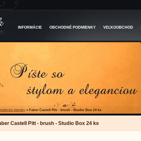
INFORMÁCIE
OBCHODNÉ PODMIENKY
VEĽKOOBCHOD
melecké potreby
>
Faber Castell Pitt - brush - Studio Box 24 ks
ber Castell Pitt - brush - Studio Box 24 ks