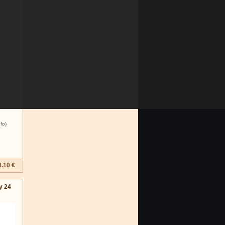
nfo)
8.10 €
y 24