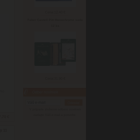
c
Cena:
12.40 €
Faber Castell Pitt Monochrome sada
12 ks
Cena:
31.90 €
nfo)
Odber noviniek
V prípade zrušenia odberu noviniek
zadajte Váš e-mail a potvrďte.
7.70 €
ky 11