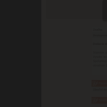
Značka
Dostupnos
Dodacia d
Súprava u
Vysoko kva
Spoľahlivý
obsahuje 2
Parame
Záruční d
Súvisi