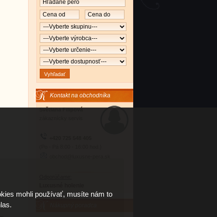
Kontakt na obchodníka
Světlana Filipová
zákaznícky servis
+420 725 548 405
(Po - Pá 8:00 - 16:00 hod.)
obchod@luxusne-pera.sk
Odporúčame:
Luxusné holenie
kies mohli používať, musíte nám to
las.
Nákupný poradca