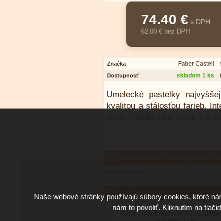
74.40 €
s DPH
62.00 € bez DPH
Faber Castell
Značka
skladom 1 ks
Dostupnosť
Umelecké pastelky najvyšše
kvalitou a stálosťou farieb. 
farby. Hladká tuha o sile 3,8 
Parametre tovaru - Pastelky Faber Ca
Záruční doba
Súvisiaci tovar
Naše webové stránky používajú súbory cookies, ktoré ná
nám to povoliť. Kliknutím na tlači
Faber Castell Albrecht Dürer, akvar
pastelky 12 ks