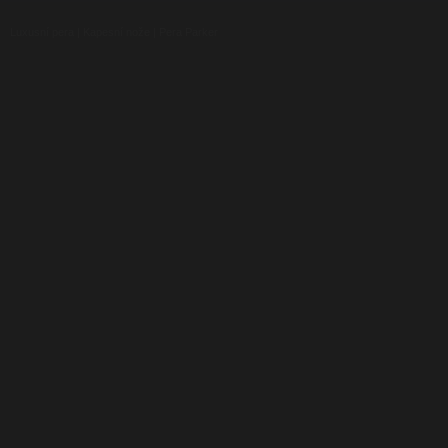
Luxusní pera
|
Kapesní nože
|
Pera Parker