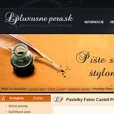
INFORMÁCIE
O
Právě se nacházíte:
Luxusné perá
>
Faber Castell
>
Umelecké potreby
>
Pastelky Faber
Kategória
Značka
Pastelky Faber Castell 
Akčné ponuky
Guľôčkové perá