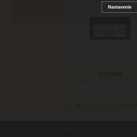
Nastavenie
skladom 1 ks
Doručenie: v utorok 11.08.2026
(viac in
Cena:
24
contents ©2010
Luxusne-pera.sk
-
PARTNERI
, pera Parker, Waterman, Cross, Faber Ca