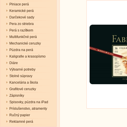
Plniace perá
Keramické perá
Darčekové sady
Pera zo striebra
Perá s razítkem
Multifunkčné perá
Mechanické ceruzky
Púzdra na perá
Kaligrafie a krasopísmo
Diáre
Výtvarné potreby
Stolné súpravy
Kancelária a škola
Grafitové ceruzky
Zápisníky
Spisovky, púzdra na iPad
Príslušenstvo, atramenty
Ručný papier
Reklamné perá