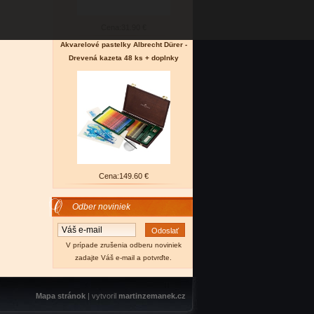
Cena:
31.90 €
Akvarelové pastelky Albrecht Dürer -
Drevená kazeta 48 ks + doplnky
Cena:
149.60 €
Odber noviniek
V prípade zrušenia odberu noviniek
zadajte Váš e-mail a potvrďte.
Mapa stránok
| vytvoril
martinzemanek.cz