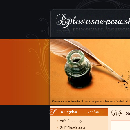
Právě se nacházíte:
Luxusné perá
>
Faber Castell
>
U
Kategória
Značka
S
Akčné ponuky
Guľôčkové perá