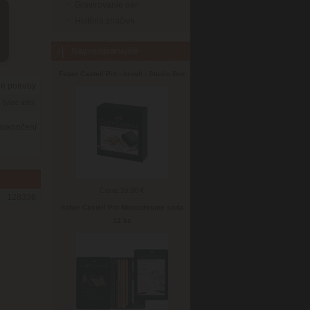
Gravirovanie per
História značiek
Najpredávanejšie
Faber Castell Pitt - brush - Studio Box
né potreby
6
(viac info)
 dokončení
Cena:
39.80 €
128336
Faber Castell Pitt Monochrome sada
12 ks