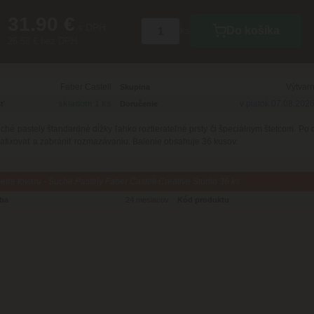
31.90 €
s DPH
Do košíka
ks
26.58 € bez DPH
Faber Castell
Výtvar
Skupina
skladom 1 ks
v piatok 07.08.202
ť
Doručenie
uché pastely štandardné dĺžky ľahko roztierateľné prsty či špeciálnym štetcom. Po
zafixovať a zabrániť rozmazávaniu. Balenie obsahuje 36 kusov.
tre tovaru - Suché Pastely Faber Castell Creative Studio 36 ks
oba
24 mesiacov
Kód produktu