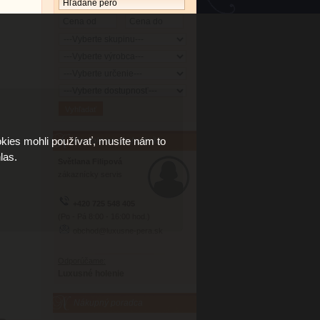
kies mohli používať, musíte nám to
Kontakt na obchodníka
las.
Světlana Filipová
zákaznícky servis
+420 725 548 405
(Po - Pá 8:00 - 16:00 hod.)
obchod@luxusne-pera.sk
Odporúčame:
Luxusné holenie
Nákupný poradca