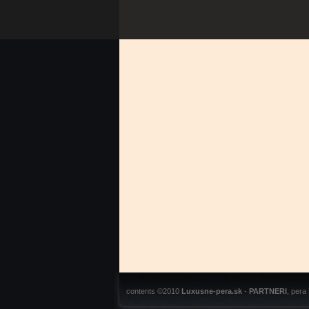
contents ©2010
Luxusne-pera.sk
-
PARTNERI
, pera