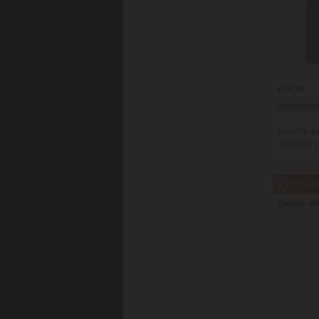
Značka
Dostupnos
Kvalitné s
najlepšie 
Parame
Záruční d