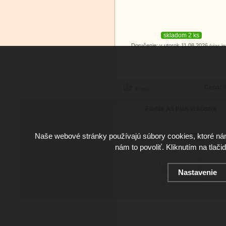
skladom 2 ks
Doručenie: v utorok 11.08.2026
(viac in
Cena:
9
Filofax A5 Plán schôdzok
Naše webové stránky používajú súbory cookies, ktoré ná
nám to povoliť. Kliknutím na tlači
Nastavenie