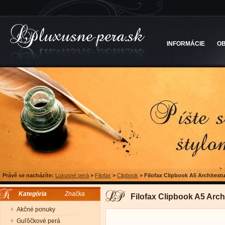
INFORMÁCIE
O
Právě se nacházíte:
Luxusné perá
>
Filofax
>
Clipbook
>
Filofax Clipbook A5 Architextu
Kategória
Značka
Filofax Clipbook A5 Arch
Akčné ponuky
Guľôčkové perá