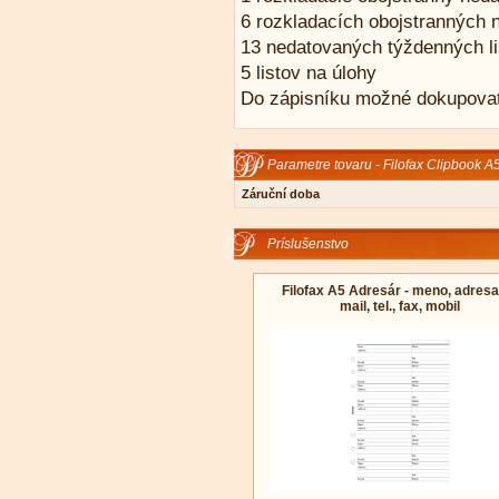
6 rozkladacích obojstranných
13 nedatovaných týždenných li
5 listov na úlohy
Do zápisníku možné dokupovať 
Parametre tovaru - Filofax Clipbook A5
Záruční doba
Príslušenstvo
Filofax A5 Adresár - meno, adresa
mail, tel., fax, mobil