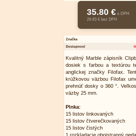
35.80 €
s DPH
29.83 € bez DPH
Značka
n
Dostupnosť
Kvalitný Marble zápisník Cli
dosiek s farbou a textúrou t
anglickej značky Filofax. T
krúžkovou väzbou Filofax umož
prehnúť dosky o 360 °. Veľko
väzby 25 mm.
Plnka:
15 listov linkovaných
15 listov čtverečkovaných
15 listov čistých
1 rozkladacie obojstranný ned