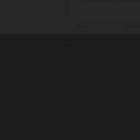
Doručenie: v utorok 11.08.2026
(viac in
Cena:
31
contents ©2010
Luxusne-pera.sk
-
PARTNERI
, pera Parker, Waterman, Cross, Faber Ca
Luxusní pera
|
Kapesní nože
|
Pera Parker