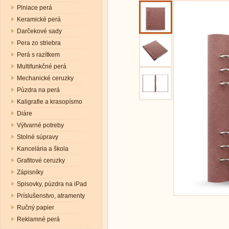
Plniace perá
Keramické perá
Darčekové sady
Pera zo striebra
Perá s razítkem
Multifunkčné perá
Mechanické ceruzky
Púzdra na perá
Kaligrafie a krasopísmo
Diáre
Výtvarné potreby
Stolné súpravy
Kancelária a škola
Grafitové ceruzky
Zápisníky
Spisovky, púzdra na iPad
Príslušenstvo, atramenty
Ručný papier
Reklamné perá