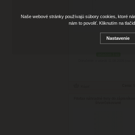
Naše webové stránky používajú súbory cookies, ktoré ná
nám to povoliť. Kliknutím na tlači
Nastavenie
skladom 3 ks
Doručenie: v utorok 11.08.2026
(viac in
Cena:
5
Filofax náhradné listy do zápisníkov
štvorčekované