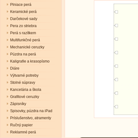
Plniace perá
Keramické perá
Darčekové sady
Pera zo striebra
Perá s razítkem
Multifunkčné perá
Mechanické ceruzky
Púzdra na perá
Kaligrafie a krasopísmo
Diáre
Výtvarné potreby
Stolné súpravy
Kancelária a škola
Grafitové ceruzky
Zápisníky
Spisovky, púzdra na iPad
Príslušenstvo, atramenty
Ručný papier
Reklamné perá