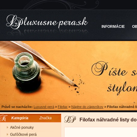
INFORMÁCIE
O
Právě se nacházíte:
Luxusné perá
>
Filofax
>
Náplne do zápisníkov
>
Filofax náhradné l
Kategória
Značka
Filofax náhradné listy do
Akčné ponuky
Guľôčkové perá