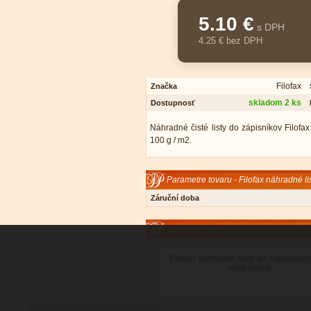
5.10 €
s DPH
4.25 € bez DPH
Filofax
Značka
skladom 2 ks
Dostupnosť
Náhradné čisté listy do zápisníkov Filofa
100 g / m2.
Parametre tovaru - Filofax náhradné lis
Záruční doba
Súvisiaci tovar
Filofax náhradné listy do zápisníkov
bodkované