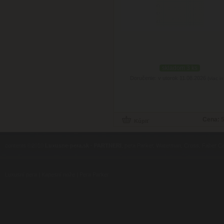
skladom 3 ks
Doručenie: v utorok 11.08.2026
(viac in
Cena:
5
contents ©2010
Luxusne-pera.sk
-
PARTNERI
, pera Parker, Waterman, Cross, Faber Ca
Luxusní pera
|
Kapesní nože
|
Pera Parker