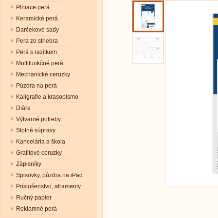
Plniace perá
Keramické perá
Darčekové sady
Pera zo striebra
Perá s razítkem
Multifunkčné perá
Mechanické ceruzky
Púzdra na perá
Kaligrafie a krasopísmo
Diáre
Výtvarné potreby
Stolné súpravy
Kancelária a škola
Grafitové ceruzky
Zápisníky
Spisovky, púzdra na iPad
Príslušenstvo, atramenty
Ručný papier
Reklamné perá