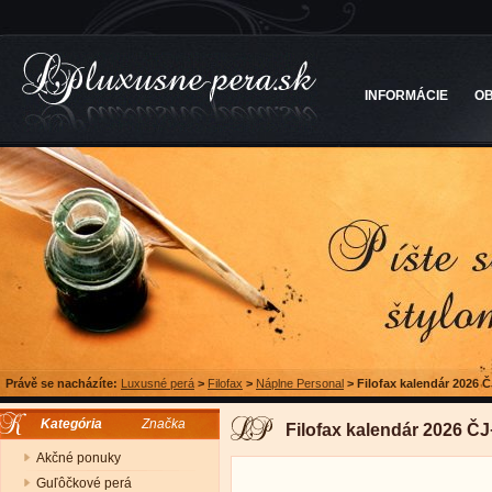
INFORMÁCIE
O
Právě se nacházíte:
Luxusné perá
>
Filofax
>
Náplne Personal
>
Filofax kalendár 2026 
Kategória
Značka
Filofax kalendár 2026 Č
Akčné ponuky
Guľôčkové perá