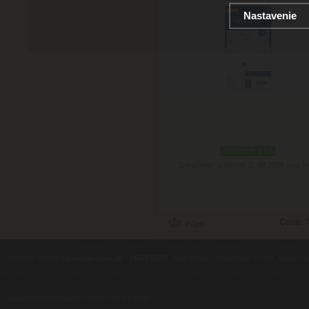
Nastavenie
skladom 1 ks
Doručenie: v utorok 11.08.2026
(viac in
Cena:
7
contents ©2010
Luxusne-pera.sk
-
PARTNERI
, pera Parker, Waterman, Cross, Faber Ca
Luxusní pera
|
Kapesní nože
|
Pera Parker