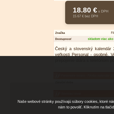
18.80 €
s DPH
15.67 € bez DPH
Fi
Značka
skladom viac ako 
Dostupnosť
Český a slovenský kalendár 2
veľkosti Personal - osobné. 
prepojenie diára s telefónom p
Parametre tovaru - Filofax kalendár 
Záruční doba
Súvisiaci tovar
Naše webové stránky používajú súbory cookies, ktoré ná
Filofax kalendár 2026 ČJ+SJ týžd
nám to povoliť. Kliknutím na tlači
stránky