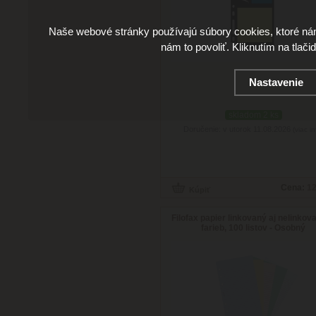
Naše webové stránky používajú súbory cookies, ktoré ná
nám to povoliť. Kliknutím na tlači
Nastavenie
skladom 2 ks
Doručenie: v utorok 11.08.2026
(viac in
Cena:
12
Filofax papier linkovaný aj nelinkov
farieb, 100 listov - Osobný