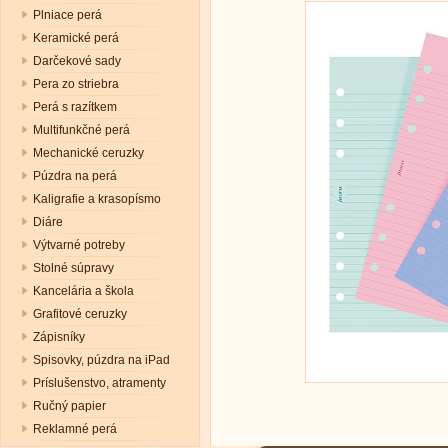
Plniace perá
Keramické perá
Darčekové sady
Pera zo striebra
Perá s razítkem
Multifunkčné perá
Mechanické ceruzky
Púzdra na perá
Kaligrafie a krasopísmo
Diáre
Výtvarné potreby
Stolné súpravy
Kancelária a škola
Grafitové ceruzky
Zápisníky
Spisovky, púzdra na iPad
Príslušenstvo, atramenty
Ručný papier
Reklamné perá