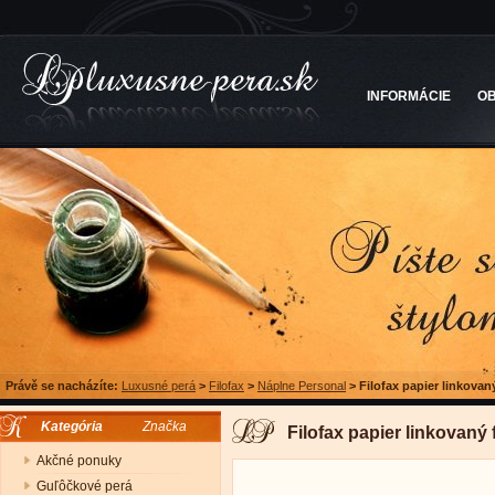
INFORMÁCIE
O
Právě se nacházíte:
Luxusné perá
>
Filofax
>
Náplne Personal
>
Filofax papier linkovan
Kategória
Značka
Filofax papier linkovaný 
Akčné ponuky
Guľôčkové perá