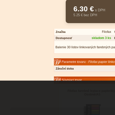
6.30 €
s DPH
5.25 € bez DPH
Filofax
Značka
skladom 3 ks
Dostupnosť
Balenie 30 listov linkovaných farebných pa
Parametre tovaru - Filofax papier link
Záruční doba
Súvisiaci tovar
Filofax farebné lepiace papieriky
Osobné/A5