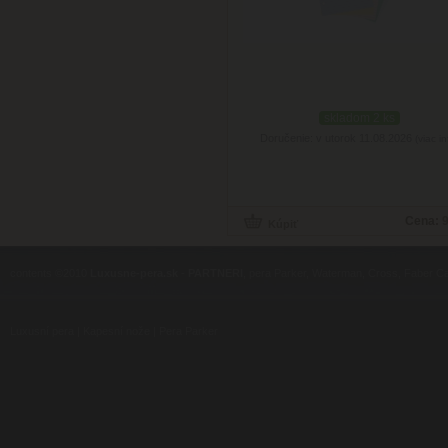
skladom 2 ks
Doručenie: v utorok 11.08.2026
(viac in
Cena:
9
contents ©2010
Luxusne-pera.sk
-
PARTNERI
, pera Parker, Waterman, Cross, Faber Ca
Luxusní pera
|
Kapesní nože
|
Pera Parker