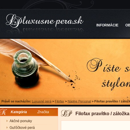
INFORMÁCIE
O
Právě se nacházíte:
Luxusné perá
>
Filofax
>
Náplne Personal
>
Filofax pravítko / zálo
Kategória
Značka
Filofax pravítko / zálož
Akčné ponuky
Guľôčkové perá