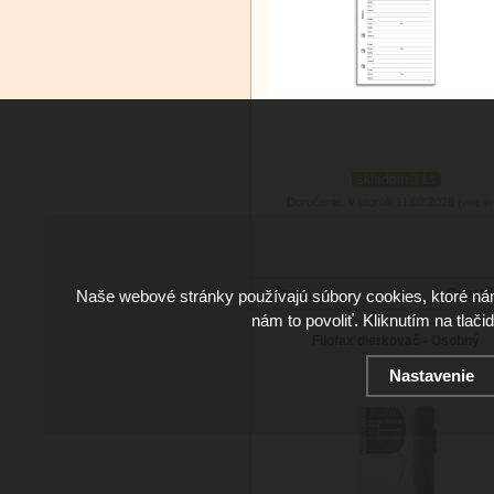
skladom 3 ks
Doručenie: v utorok 11.08.2026
(viac in
Cena:
5
Naše webové stránky používajú súbory cookies, ktoré ná
nám to povoliť. Kliknutím na tlači
Filofax dierkovač - Osobný
Nastavenie