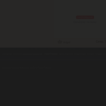
nedostupné
Doručenie: na dotaz
Cena:
7
contents ©2010
Luxusne-pera.sk
-
PARTNERI
, pera Parker, Waterman, Cross, Faber Ca
Luxusní pera
|
Kapesní nože
|
Pera Parker