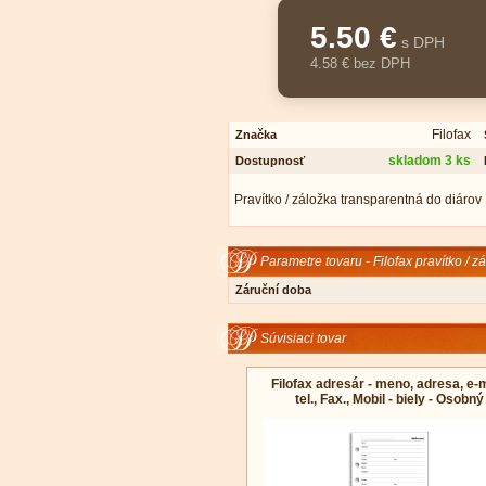
5.50 €
s DPH
4.58 € bez DPH
Filofax
Značka
skladom 3 ks
Dostupnosť
Pravítko / záložka transparentná do diárov 
Parametre tovaru - Filofax pravítko / 
Záruční doba
Súvisiaci tovar
Filofax adresár - meno, adresa, e-m
tel., Fax., Mobil - biely - Osobný