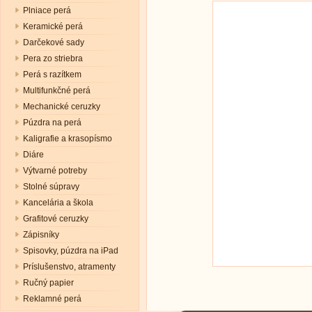
Plniace perá
Keramické perá
Darčekové sady
Pera zo striebra
Perá s razítkem
Multifunkčné perá
Mechanické ceruzky
Púzdra na perá
Kaligrafie a krasopísmo
Diáre
Výtvarné potreby
Stolné súpravy
Kancelária a škola
Grafitové ceruzky
Zápisníky
Spisovky, púzdra na iPad
Príslušenstvo, atramenty
Ručný papier
Reklamné perá