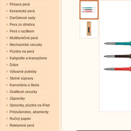
Plniace perá
Keramické perá
Darčekové sady
Pera zo striebra
Perá s razítkem
Multifunkčné perá
Mechanické ceruzky
Púzdra na perá
Kaligrafie a krasopísmo
Diáre
Výtvarné potreby
Stolné súpravy
Kancelária a škola
Grafitové ceruzky
Zápisníky
Spisovky, púzdra na iPad
Príslušenstvo, atramenty
Ručný papier
Reklamné perá