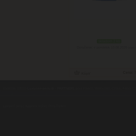
skladom 2 ks
Doručenie: v pondelok 10.08.2026
(viac 
Cena:
7
contents ©2010
Luxusne-pera.sk
-
PARTNERI
, pera Parker, Waterman, Cross, Faber Ca
Luxusní pera
|
Kapesní nože
|
Pera Parker