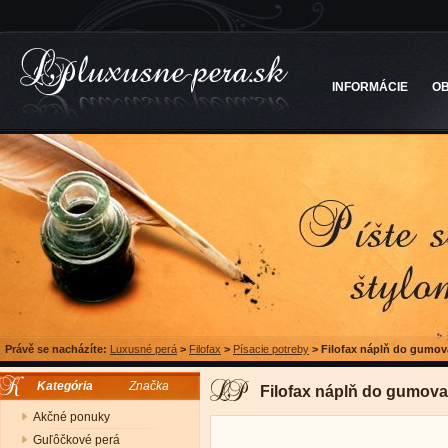
INFORMÁCIE
O
Právě se nacházíte:
Luxusné perá
>
Filofax
>
Písacie potreby
>
Filofax náplň do gumov
Kategória
Značka
Filofax náplň do gumova
Akčné ponuky
Guľôčkové perá