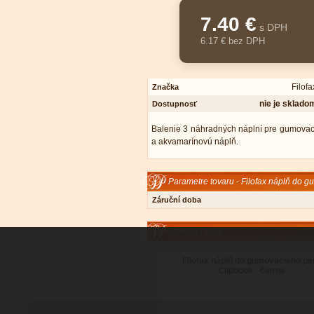
7.40 €
s DPH
6.17 € bez DPH
Filofa
Značka
nie je sklado
Dostupnosť
Balenie 3 náhradných náplní pre gumovacie
a akvamarínovú n
áplň
.
Parametre tovaru - Filofax náplň do 
Záruční doba
Súvisiaci tovar
Filofax náplň do gumovacieho pe
Clipbook - čierna