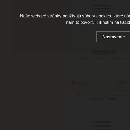
Naše webové stránky používajú súbory cookies, ktoré ná
nám to povoliť. Kliknutím na tlači
Nastavenie
skladom 1 ks
Doručenie: v pondelok 10.08.2026
(viac 
Cena:
7
Filofax náplň do gumovacího pe
Clipbook - modrá