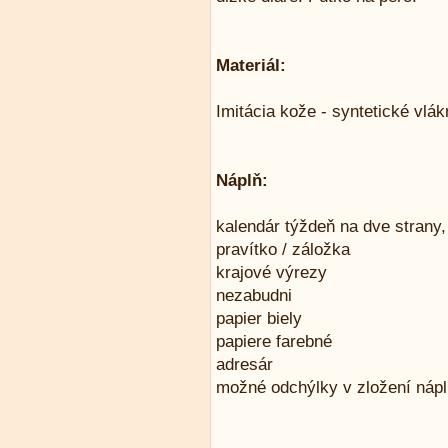
Materiál:
Imitácia kože - syntetické vlá
Náplň:
kalendár týždeň na dve strany,
pravítko / záložka
krajové výrezy
nezabudni
papier biely
papiere farebné
adresár
možné odchýlky v zložení náp