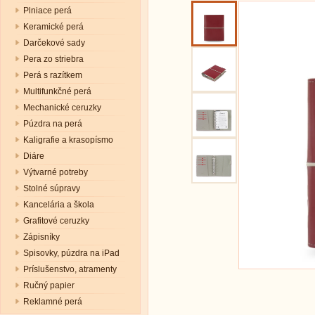
Plniace perá
Keramické perá
Darčekové sady
Pera zo striebra
Perá s razítkem
Multifunkčné perá
Mechanické ceruzky
Púzdra na perá
Kaligrafie a krasopísmo
Diáre
Výtvarné potreby
Stolné súpravy
Kancelária a škola
Grafitové ceruzky
Zápisníky
Spisovky, púzdra na iPad
Príslušenstvo, atramenty
Ručný papier
Reklamné perá