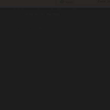
Cena:
36
contents ©2010
Luxusne-pera.sk
-
PARTNERI
, pera Parker, Waterman, Cross, Faber Ca
Luxusní pera
|
Kapesní nože
|
Pera Parker