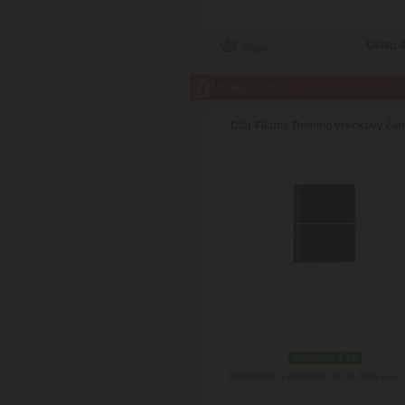
Cena:
4
Súvisiaci tovar
Diár Filafox Domino vreckový čie
skladom 1 ks
Doručenie: v pondelok 10.08.2026
(viac 