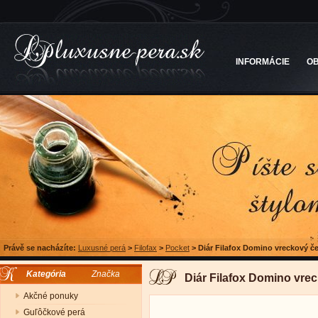
INFORMÁCIE
O
Právě se nacházíte:
Luxusné perá
>
Filofax
>
Pocket
>
Diár Filafox Domino vreckový č
Kategória
Značka
Diár Filafox Domino vre
Akčné ponuky
Guľôčkové perá