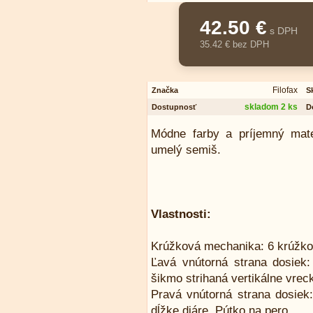
42.50 €
s DPH
35.42 € bez DPH
Filofax
Značka
S
skladom 2 ks
Dostupnosť
D
Módne farby a príjemný mate
umelý semiš.
Vlastnosti:
Krúžková mechanika: 6 krúžko
Ľavá vnútorná strana dosiek:
šikmo strihaná vertikálne vreck
Pravá vnútorná strana dosiek:
dĺžke diáre. Pútko na pero.