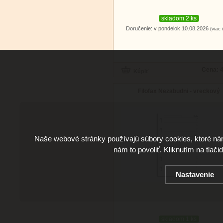
skladom 2 ks
Doručenie: v pondelok 10.08.2026
(viac 
Cena:
4
Filofax Nezabudni - vreckový
Naše webové stránky používajú súbory cookies, ktoré ná
nám to povoliť. Kliknutím na tlači
Nastavenie
skladom 1 ks