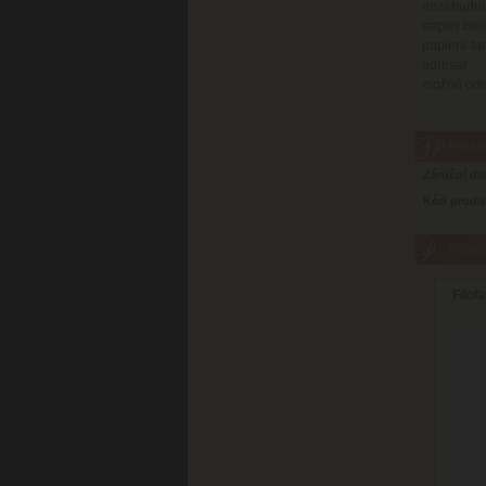
nezabudni
papier biel
papiere fa
adresár
možné odch
Parame
Záruční d
Kód produ
Príslu
Filof