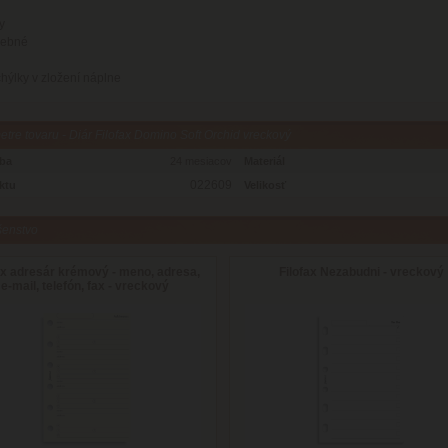
y
rebné
ýlky v zložení náplne
tre tovaru - Diár Filofax Domino Soft Orchid vreckový
oba
24 mesiacov
Materiál
022609
ktu
Velikosť
šenstvo
ax adresár krémový - meno, adresa,
Filofax Nezabudni - vreckový
e-mail, telefón, fax - vreckový