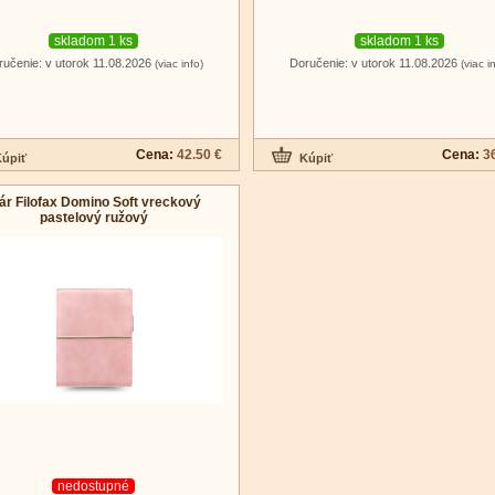
skladom 1 ks
skladom 1 ks
ručenie: v utorok 11.08.2026
Doručenie: v utorok 11.08.2026
(viac info)
(viac i
Cena:
42.50 €
Cena:
3
ár Filofax Domino Soft vreckový
pastelový ružový
nedostupné