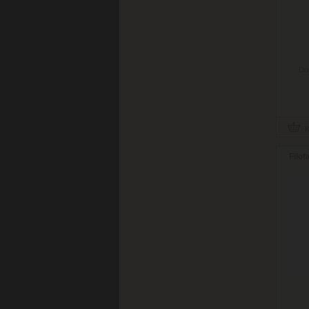
Do
Filof