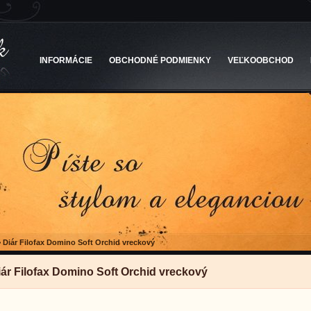
INFORMÁCIE
OBCHODNÉ PODMIENKY
VEĽKOOBCHOD
>
Diár Filofax Domino Soft Orchid vreckový
iár Filofax Domino Soft Orchid vreckový