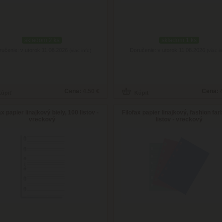
skladom 2 ks
skladom 1 ks
ručenie: v utorok 11.08.2026
Doručenie: v utorok 11.08.2026
(viac info)
(viac i
Cena:
4.50 €
Cena:
ax papier linajkový biely, 100 listov -
Filofax papier linajkový, fashion far
vreckový
listov - vreckový