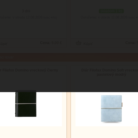
3 dni
skladom 1 ks
ručenie: v stredu 12.08.2026
Doručenie: v utorok 11.08.2026
(viac info)
(viac i
Cena:
9.00 €
Cena:
aci tovar
r Filafox Domino vreckový čierny
Diár Filofax Domino Soft vrecko
pastelový modrý