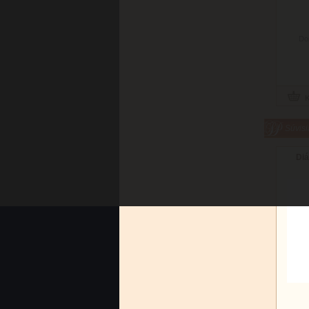
Do
Súvisi
Diá