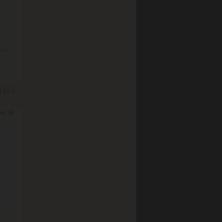
nfo)
4.10 €
by, 30