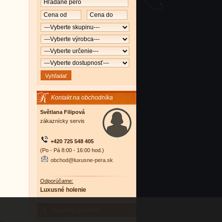
Kontakt na obchodníka
Světlana Filipová
zákaznícky servis
+420 725 548 405
(Po - Pá 8:00 - 16:00 hod.)
obchod@luxusne-pera.sk
Odporúčame:
Luxusné holenie
Nákupný poradca