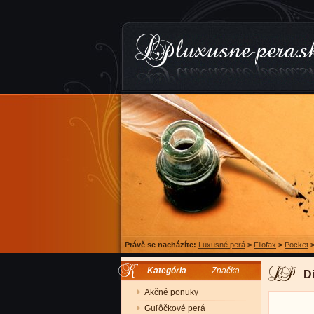
Právě se nacházíte:
Luxusné perá
>
Filofax
>
Pocket
Kategória
Značka
D
Akčné ponuky
Guľôčkové perá