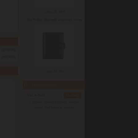
Cena:
131.90 €
Diár Filofax Metropol vreckový čierny
syntetika
vreckový
Cena:
47.20 €
Odber noviniek
V prípade zrušenia odberu noviniek
zadajte Váš e-mail a potvrďte.