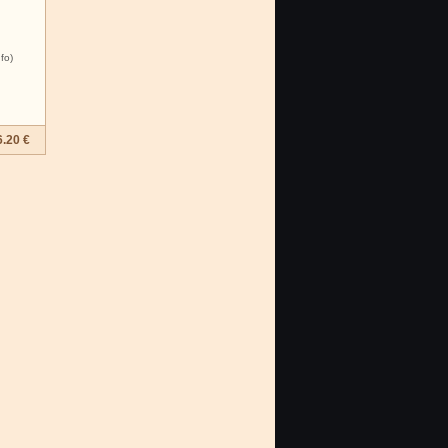
nfo)
6.20 €