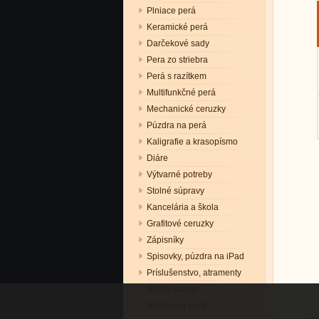
Plniace perá
Keramické perá
Darčekové sady
Pera zo striebra
Perá s razítkem
Multifunkčné perá
Mechanické ceruzky
Púzdra na perá
Kaligrafie a krasopísmo
Diáre
Výtvarné potreby
Stolné súpravy
Kancelária a škola
Grafitové ceruzky
Zápisníky
Spisovky, púzdra na iPad
Príslušenstvo, atramenty
Ručný papier
Reklamné perá