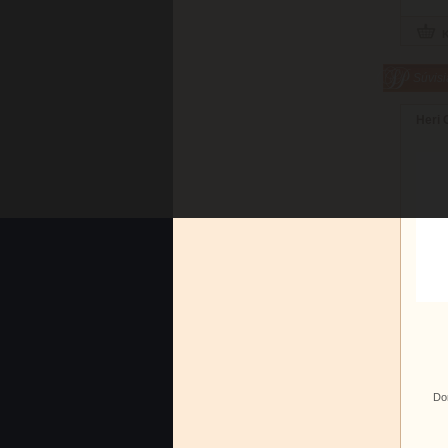
Súvisi
Heri 
Do