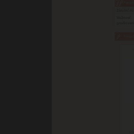
Parame
Záruční d
Možnosť
gravírovan
Príslu
Do