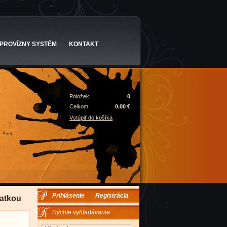
PROVÍZNY SYSTÉM
KONTAKT
Položek:
0
Celkom:
0.00 €
Vstúpiť do košíka
Prihlásenie
Registrácia
iatkou
Rýchle vyhľadávanie