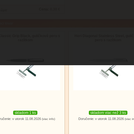
Cena:
0.30 €
aci tovar
Classic Grip Black, guličkové pero s
Heri Diagonal Stainless Steel, guli
razítkom
pero s razítkom
skladom 1 ks
skladom viac než 3 ks
ručenie: v utorok 11.08.2026
Doručenie: v utorok 11.08.2026
(viac info)
(viac i