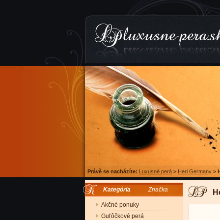
Právě se nacházíte:
Luxusné perá
>
Heri Germany
>
Kategória
Značka
H
Akčné ponuky
Guľôčkové perá