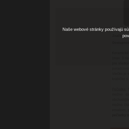
Naše webové stránky používajú súb
pov
Značka
Dostupnos
Keramické
(max. 3 ri
pre všetký
poradcovi
Viečko je 
krabičke 
Pečiatka:
S
možno da
obchod@lux
možno čís
emailom, 
pečiatky t