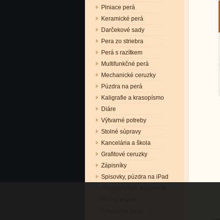
Plniace perá
Keramické perá
Darčekové sady
Pera zo striebra
Perá s razítkem
Multifunkčné perá
Mechanické ceruzky
Púzdra na perá
Kaligrafie a krasopísmo
Diáre
Výtvarné potreby
Stolné súpravy
Kancelária a škola
Grafitové ceruzky
Zápisníky
Spisovky, púzdra na iPad
Príslušenstvo, atramenty
Ručný papier
Reklamné perá