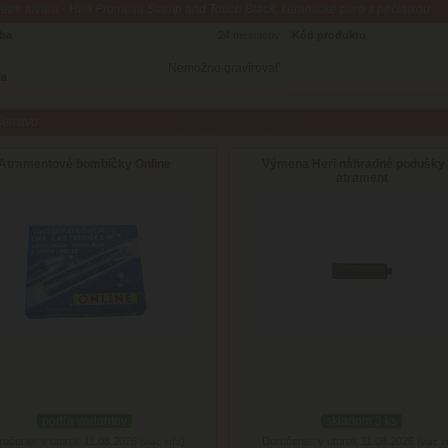
tre tovaru - Heri Promesa Stamp and Touch Black, keramické pero s pečiatkou
oba
24 mesiacov
Kód produktu
Nemožno gravírovať
ia
šenstvo
Atramentové bombičky Online
Výmena Heri náhradné podušky
atrament
podľa variantov
skladom 3 ks
ručenie: v utorok 11.08.2026
Doručenie: v utorok 11.08.2026
(viac info)
(viac i