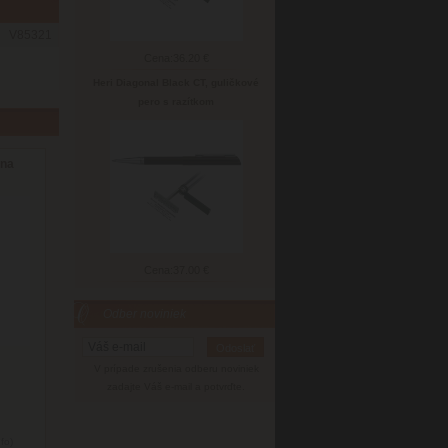
V85321
Cena:
36.20 €
Heri Diagonal Black CT, guličkové
pero s razítkom
 na
Cena:
37.00 €
Odber noviniek
V prípade zrušenia odberu noviniek
zadajte Váš e-mail a potvrďte.
nfo)