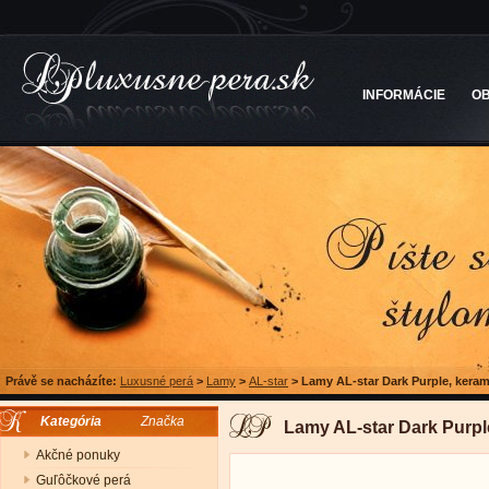
INFORMÁCIE
O
Právě se nacházíte:
Luxusné perá
>
Lamy
>
AL-star
>
Lamy AL-star Dark Purple, keram
Kategória
Značka
Lamy AL-star Dark Purpl
Akčné ponuky
Guľôčkové perá