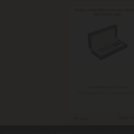
Scrikss Noble Black Chrome Spiral
darčeková sada
na objednávku do 14 dní
Doručenie: približne 21.08.2026
(viac in
Cena:
63
contents ©2010
Luxusne-pera.sk
-
PARTNERI
, pera Parker, Waterman, Cross, Faber Ca