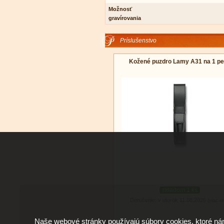
Možnosť
gravírovania
Príslušenstvo
Kožené puzdro Lamy A31 na 1 pe
skladom 1 ks
Doručenie: v utorok 11.08.2026
(viac in
Naše webové stránky používajú súbory cookies, ktoré ná