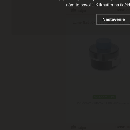
nám to povoliť. Kliknutím na tlači
Cena:
22
Nastavenie
Lamy fľaštičkový atrament T52 m
skladom 2 ks
Doručenie: v utorok 11.08.2026
(viac in
Cena:
10