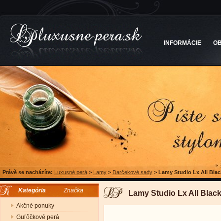
INFORMÁCIE
O
Právě se nacházíte:
Luxusné perá
>
Lamy
>
Darčekové sady
>
Lamy Studio Lx All Blac
Kategória
Značka
Lamy Studio Lx All Blac
Akčné ponuky
Guľôčkové perá