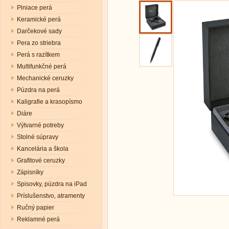
Plniace perá
Keramické perá
Darčekové sady
Pera zo striebra
Perá s razítkem
Multifunkčné perá
Mechanické ceruzky
Púzdra na perá
Kaligrafie a krasopísmo
Diáre
Výtvarné potreby
Stolné súpravy
Kancelária a škola
Grafitové ceruzky
Zápisníky
Spisovky, púzdra na iPad
Príslušenstvo, atramenty
Ručný papier
Reklamné perá