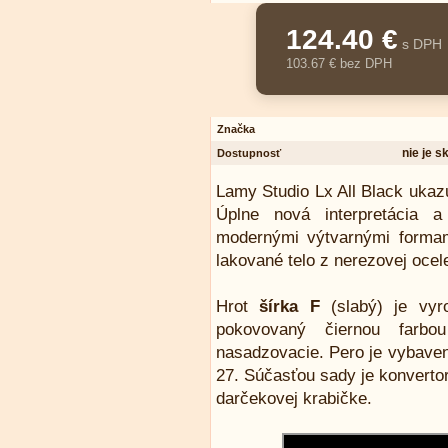
124.40 €
s DPH
103.67 € bez DPH
Značka
nie je 
Dostupnosť
Lamy Studio Lx All Black ukazu
Úplne nová interpretácia a
modernými výtvarnými formam
lakované telo z nerezovej ocele
Hrot
šírka F
(slabý) je vyro
pokovovaný čiernou farb
nasadzovacie. Pero je vybave
27. Súčasťou sady je konverto
darčekovej krabičke.