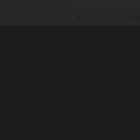
Cena:
79
contents ©2010
Luxusne-pera.sk
-
PARTNERI
, pera Parker, Waterman, Cross, Faber Ca
Luxusní pera
|
Kapesní nože
|
Pera Parker