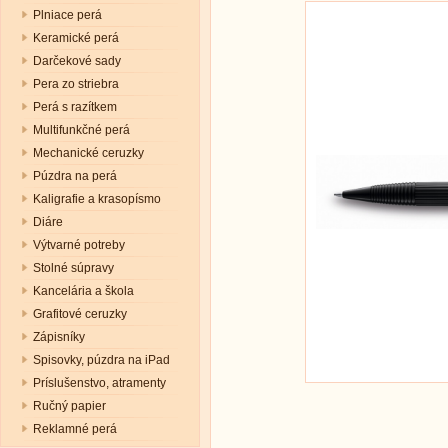
Plniace perá
Keramické perá
Darčekové sady
Pera zo striebra
Perá s razítkem
Multifunkčné perá
Mechanické ceruzky
Púzdra na perá
Kaligrafie a krasopísmo
Diáre
Výtvarné potreby
Stolné súpravy
Kancelária a škola
Grafitové ceruzky
Zápisníky
Spisovky, púzdra na iPad
Príslušenstvo, atramenty
Ručný papier
Reklamné perá