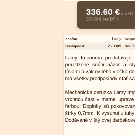
336.60 €
s DPH
280.50 € bez DPH
Lamy
Značka
Skupi
2 - 3 dni
Dostupnosť
Doruč
Lamy Imporium predstavuje p
prirodzene snúbi názor a št
líniami a valcovitého viečka 
má všetky predpoklady stať sa
Mechanická ceruzka Lamy Impo
vrchnou časť v matnej úprav
farbou. Doplnky sú pokovované
šírky 0,7mm. K vysunutiu tu
Dodávané v štýlovej darčekove