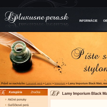
INFORMÁCIE
O
Právě se nacházíte:
Luxusné perá
>
Lamy
>
Imporium
>
Lamy Imporium Black Matt, m
Kategória
Značka
Lamy Imporium Black Ma
Akčné ponuky
Guľôčkové perá