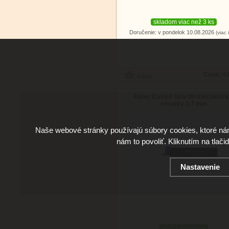
skladom viac než 3 ks
Doručenie: v pondelok 10.08.2026
(viac 
Cena:
43
Faber Castell tuhy do mechanick
ceruzky 0,7 mm
Naše webové stránky používajú súbory cookies, ktoré ná
nám to povoliť. Kliknutím na tlači
Nastavenie
podľa variantov