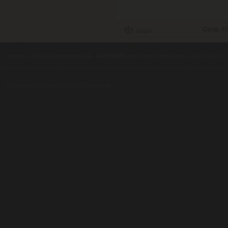
Cena:
45
contents ©2010
Luxusne-pera.sk
-
PARTNERI
, pera Parker, Waterman, Cross, Faber Ca
Luxusní pera
|
Kapesní nože
|
Pera Parker