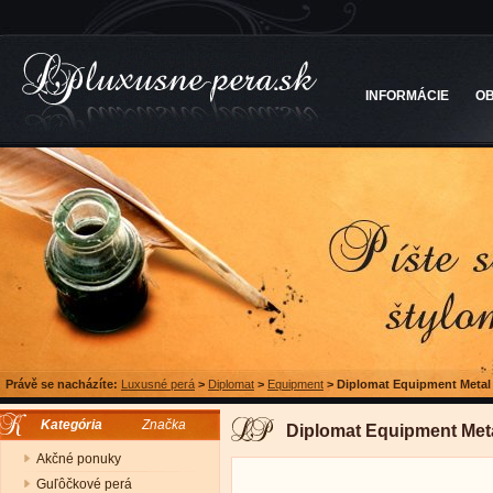
INFORMÁCIE
O
Právě se nacházíte:
Luxusné perá
>
Diplomat
>
Equipment
>
Diplomat Equipment Metal
Kategória
Značka
Diplomat Equipment Met
Akčné ponuky
Guľôčkové perá