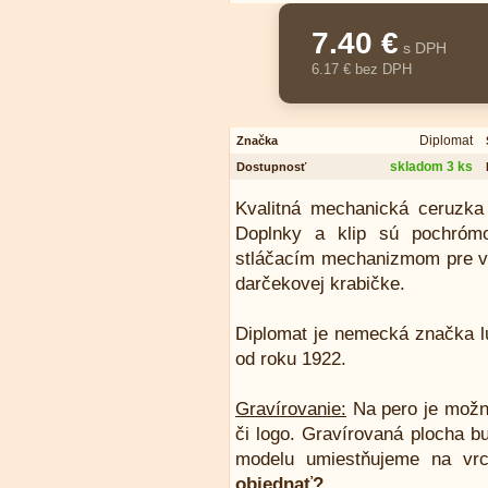
7.40 €
s DPH
6.17 € bez DPH
Diplomat
Značka
skladom 3 ks
Dostupnosť
Kvalitná mechanická ceruzka
Doplnky a klip sú pochró
stláčacím mechanizmom pre v
darčekovej krabičke.
Diplomat je nemecká značka lu
od roku 1922.
Gravírovanie:
Na pero je možn
či logo. Gravírovaná plocha b
modelu umiestňujeme na vrc
objednať?