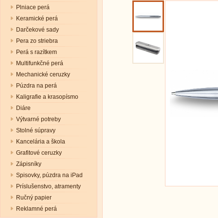
Plniace perá
Keramické perá
Darčekové sady
Pera zo striebra
Perá s razítkem
Multifunkčné perá
Mechanické ceruzky
Púzdra na perá
Kaligrafie a krasopísmo
Diáre
Výtvarné potreby
Stolné súpravy
Kancelária a škola
Grafitové ceruzky
Zápisníky
Spisovky, púzdra na iPad
Príslušenstvo, atramenty
Ručný papier
Reklamné perá