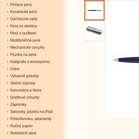
Plniace perá
Keramické perá
Darčekové sady
Pera zo striebra
Perá s razítkem
Multifunkčné perá
Mechanické ceruzky
Púzdra na perá
Kaligrafie a krasopísmo
Diáre
Výtvarné potreby
Stolné súpravy
Kancelária a škola
Grafitové ceruzky
Zápisníky
Spisovky, púzdra na iPad
Príslušenstvo, atramenty
Ručný papier
Reklamné perá