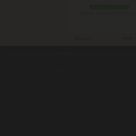
skladom viac než 3 ks
Doručenie: v utorok 11.08.2026
(viac in
Cena:
7
contents ©2010
Luxusne-pera.sk
-
PARTNERI
, pera Parker, Waterman, Cross, Faber Ca
Luxusní pera
|
Kapesní nože
|
Pera Parker