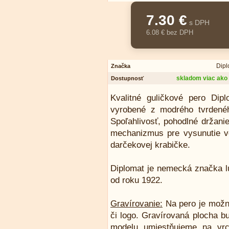
7.30 €
s DPH
6.08 € bez DPH
Dipl
Značka
skladom viac ako 
Dostupnosť
Kvalitné guličkové pero Dip
vyrobené z modrého tvrdeného
Spoľahlivosť, pohodlné držani
mechanizmus pre vysunutie v
darčekovej krabičke.
Diplomat je nemecká značka lu
od roku 1922.
Gravírovanie:
Na pero je možn
či logo. Gravírovaná plocha b
modelu umiestňujeme na vrc