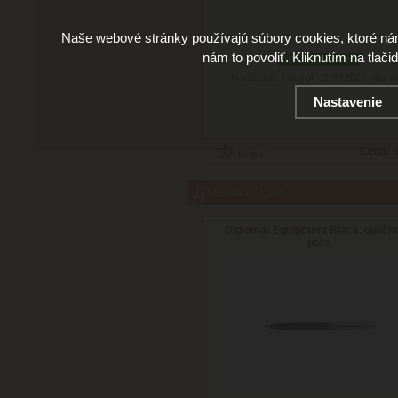
Naše webové stránky používajú súbory cookies, ktoré ná
nám to povoliť. Kliknutím na tlači
podľa variantov
Doručenie: v utorok 11.08.2026
(viac in
Nastavenie
Cena:
5
Súvisiaci tovar
Diplomat Equipment Black, guličk
pero