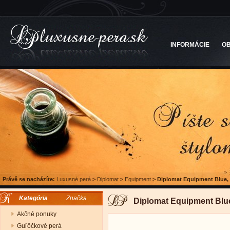
INFORMÁCIE
O
Právě se nacházíte:
Luxusné perá
>
Diplomat
>
Equipment
>
Diplomat Equipment Blue, 
Kategória
Značka
Diplomat Equipment Blue
Akčné ponuky
Guľôčkové perá