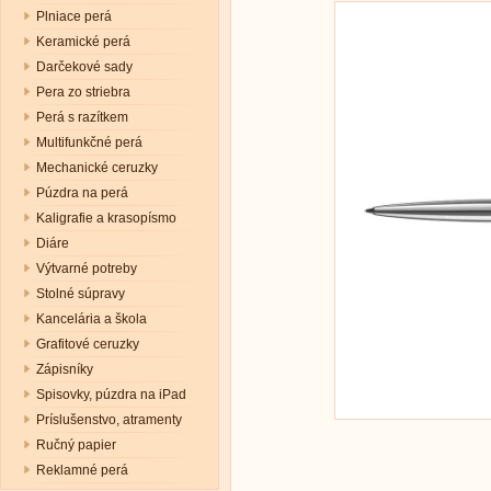
Plniace perá
Keramické perá
Darčekové sady
Pera zo striebra
Perá s razítkem
Multifunkčné perá
Mechanické ceruzky
Púzdra na perá
Kaligrafie a krasopísmo
Diáre
Výtvarné potreby
Stolné súpravy
Kancelária a škola
Grafitové ceruzky
Zápisníky
Spisovky, púzdra na iPad
Príslušenstvo, atramenty
Ručný papier
Reklamné perá