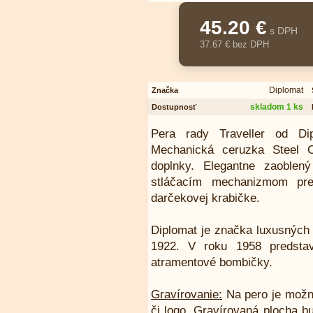
45.20 €
s DPH
37.67 € bez DPH
Diplomat
Značka
skladom 1 ks
Dostupnosť
Pera rady Traveller od Di
Mechanická ceruzka Steel 
doplnky. Elegantne zaoblen
stláčacím mechanizmom pr
darčekovej krabičke.
Diplomat je značka luxusných p
1922. V roku 1958 predstav
atramentové bombičky.
Gravírovanie:
Na pero je možn
či logo. Gravírovaná plocha b