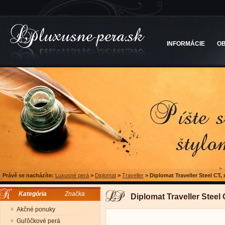
INFORMÁCIE
O
Právě se nacházíte:
Luxusné perá
>
Diplomat
>
Traveller
>
Diplomat Traveller Steel CT
Kategória
Značka
Diplomat Traveller Steel
Akčné ponuky
Guľôčkové perá