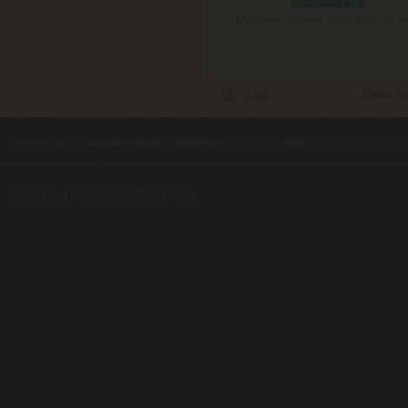
skladom 1 ks
Doručenie: v utorok 11.08.2026
(viac in
Cena:
56
contents ©2010
Luxusne-pera.sk
-
PARTNERI
, pera Parker, Waterman, Cross, Faber Ca
Luxusní pera
|
Kapesní nože
|
Pera Parker