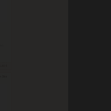
nfo)
5.40 €
mm 3ks