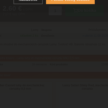
2.60 €
s DPH
Do košíka
ks
2.17 € bez DPH
Lamy
Príslušenstvo,
Skupina
skladom 2 ks
v utorok 11.08.202
ť
Doručenie
m vhodné do mechanických ceruziek Lamy. Tvrdosť HB. Balenie obsahuje 12 ks.
etre tovaru - Lamy tuhy do mechanickej ceruzky M41 0,5 mm
1506
oba
24 mesiacov
Kód produktu
aci tovar
ber Castell tuhy do mechanickej
Lamy Safari Shiny Red, mechani
ceruzky 0,5 mm
ceruzka