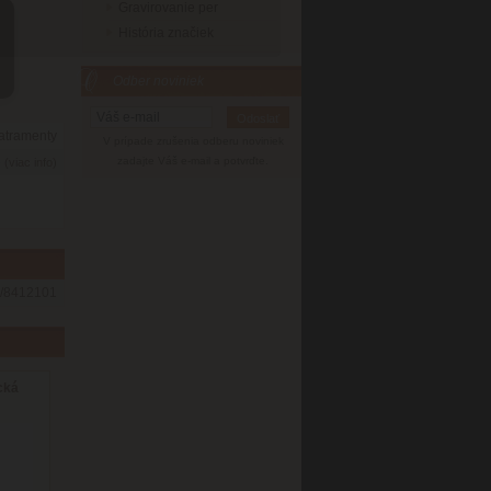
Gravirovanie per
História značiek
Odber noviniek
 atramenty
V prípade zrušenia odberu noviniek
6
zadajte Váš e-mail a potvrďte.
(viac info)
/8412101
cká