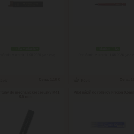
podľa variantov
skladom 1 ks
ručenie: v utorok 11.08.2026
Doručenie: v utorok 11.08.2026
(viac info)
(viac i
Cena:
1.10 €
Cena:
1
 tuhy do mechanickej ceruzky M41
Pilot náplň do rollerov Frixion 0,5
0,5 mm