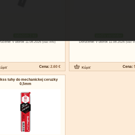
skladom 2 ks
podľa variantov
ručenie: v utorok 11.08.2026
Doručenie: v utorok 11.08.2026
(viac info)
(viac i
Cena:
2.60 €
Cena:
ikss tuhy do mechanickej ceruzky
0,5mm