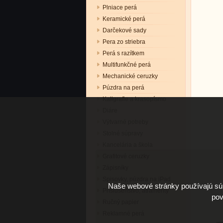
Plniace perá
Keramické perá
Darčekové sady
Pera zo striebra
Perá s razítkem
Multifunkčné perá
Mechanické ceruzky
Púzdra na perá
Kaligrafie a krasopísmo
Diáre
Výtvarné potreby
Stolné súpravy
Kancelária a škola
Grafitové ceruzky
Zápisníky
Spisovky, púzdra na iPad
Naše webové stránky používajú súb
Príslušenstvo, atramenty
pov
Ručný papier
Reklamné perá