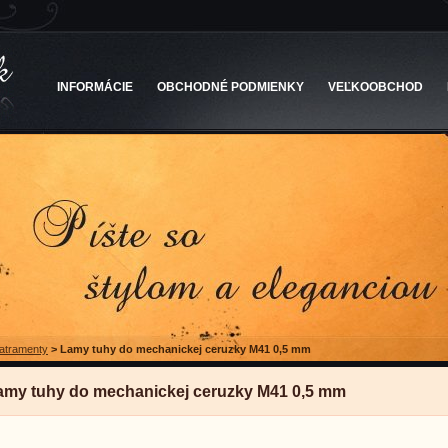
INFORMÁCIE
OBCHODNÉ PODMIENKY
VEĽKOOBCHOD
 atramenty
>
Lamy tuhy do mechanickej ceruzky M41 0,5 mm
amy tuhy do mechanickej ceruzky M41 0,5 mm