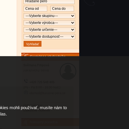
Kontakt na obchodníka
Světlana Filipová
zákaznícky servis
+420 725 548 405
(Po - Pá 8:00 - 16:00 hod.)
obchod@luxusne-pera.sk
Odporúčame:
kies mohli používať, musíte nám to
Luxusné holenie
las.
Nákupný poradca