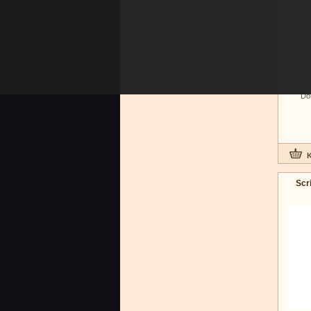
Do
Scr