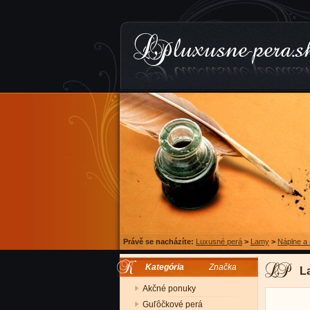
Právě se nacházíte:
Luxusné perá
>
Lamy
>
Náplne a
Kategória
Značka
L
Akčné ponuky
Guľôčkové perá