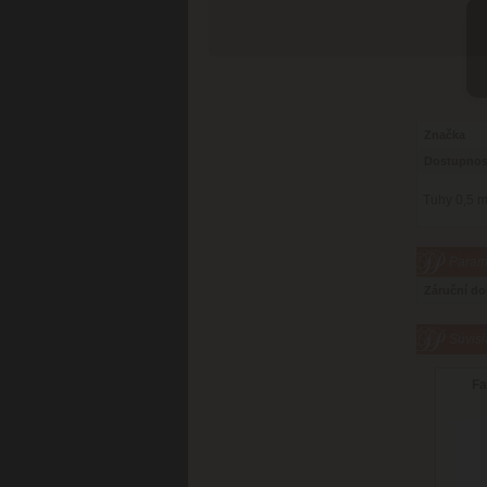
Značka
Dostupnos
Tuhy 0,5 m
Param
Záruční d
Súvisi
Fa