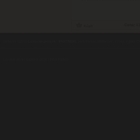
Cena:
43
contents ©2010
Luxusne-pera.sk
-
PARTNERI
, pera Parker, Waterman, Cross, Faber Ca
Luxusní pera
|
Kapesní nože
|
Pera Parker