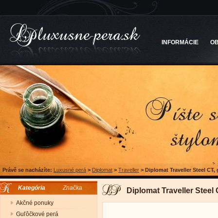
INFORMÁCIE
O
Právě se nacházíte:
Luxusné perá
>
Diplomat
>
Traveller
>
Diplomat Traveller Steel CT,
Kategória
Značka
Diplomat Traveller Steel
Akčné ponuky
Guľôčkové perá