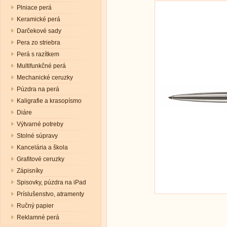
Plniace perá
Keramické perá
Darčekové sady
Pera zo striebra
Perá s razítkem
Multifunkčné perá
Mechanické ceruzky
Púzdra na perá
Kaligrafie a krasopísmo
Diáre
Výtvarné potreby
Stolné súpravy
Kancelária a škola
Grafitové ceruzky
Zápisníky
Spisovky, púzdra na iPad
Príslušenstvo, atramenty
Ručný papier
Reklamné perá