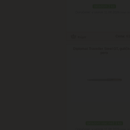
skladom 2 ks
Doručenie: v utorok 11.08.2026
(viac in
Cena:
61
Diplomat Traveller Steel GT, gulič
pero
skladom viac než 3 ks
Doručenie: v utorok 11.08.2026
(viac in