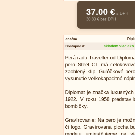
37.00 €
s DPH
30.83 € bez DPH
Dipl
Značka
skladom viac ako 
Dostupnosť
Perá radu Traveller od Diplom
pero Steel CT má celokovové
zaoblený klip. Guľôčkové pe
vysunutie veľkokapacitné nápl
Diplomat je značka luxusných p
1922. V roku 1958 predstavi
bombičky.
Gravírovanie:
Na pero je možn
či logo. Gravírovaná plocha b
modelu umiestňujeme na vi