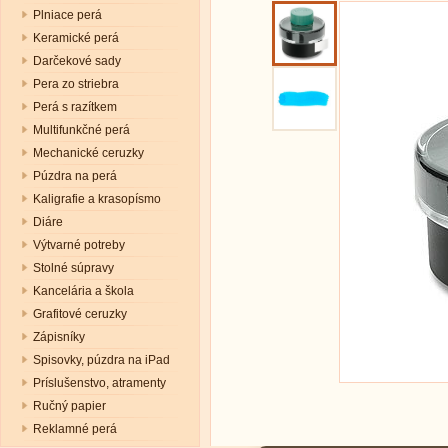
Plniace perá
Keramické perá
Darčekové sady
Pera zo striebra
Perá s razítkem
Multifunkčné perá
Mechanické ceruzky
Púzdra na perá
Kaligrafie a krasopísmo
Diáre
Výtvarné potreby
Stolné súpravy
Kancelária a škola
Grafitové ceruzky
Zápisníky
Spisovky, púzdra na iPad
Príslušenstvo, atramenty
Ručný papier
Reklamné perá