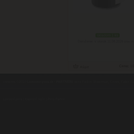
skladom 1 ks
Doručenie: v utorok 11.08.2026
(viac in
Cena:
10
contents ©2010
Luxusne-pera.sk
-
PARTNERI
, pera Parker, Waterman, Cross, Faber Ca
Luxusní pera
|
Kapesní nože
|
Pera Parker