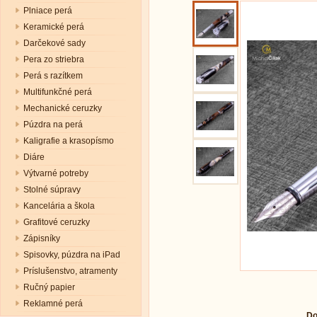
Plniace perá
Keramické perá
Darčekové sady
Pera zo striebra
Perá s razítkem
Multifunkčné perá
Mechanické ceruzky
Púzdra na perá
Kaligrafie a krasopísmo
Diáre
Výtvarné potreby
Stolné súpravy
Kancelária a škola
Grafitové ceruzky
Zápisníky
Spisovky, púzdra na iPad
Príslušenstvo, atramenty
Ručný papier
Reklamné perá
Do