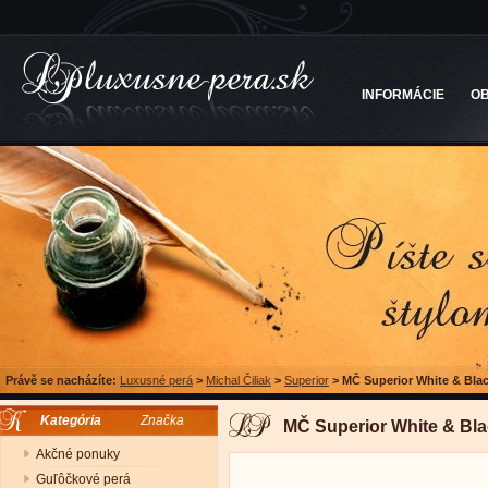
INFORMÁCIE
O
Právě se nacházíte:
Luxusné perá
>
Michal Čiliak
>
Superior
>
MČ Superior White & Blac
Kategória
Značka
MČ Superior White & Bla
Akčné ponuky
Guľôčkové perá