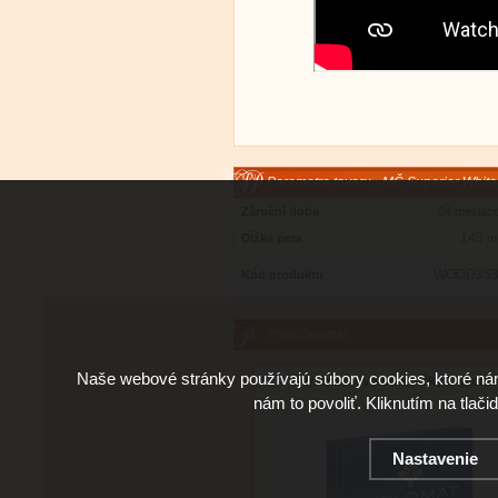
Parametre tovaru - MČ Superior White
Záruční doba
24 mesiac
145
Dĺžka pera
m
WOOD353
Kód produktu
Príslušenstvo
Naše webové stránky používajú súbory cookies, ktoré ná
Atramentové bombičky Diploma
nám to povoliť. Kliknutím na tlači
Nastavenie