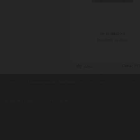
nie je skladom
Doručenie: na dotaz
Cena:
137
contents ©2010
Luxusne-pera.sk
-
PARTNERI
, pera Parker, Waterman, Cross, Faber Ca
Luxusní pera
|
Kapesní nože
|
Pera Parker