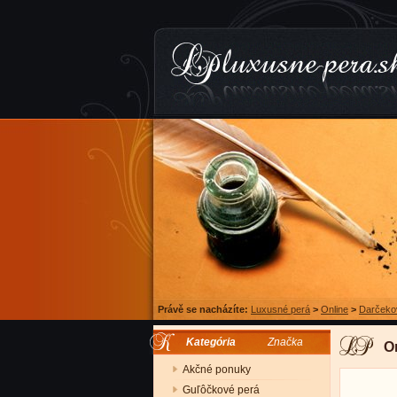
Právě se nacházíte:
Luxusné perá
>
Online
>
Darčeko
Kategória
Značka
O
Akčné ponuky
Guľôčkové perá