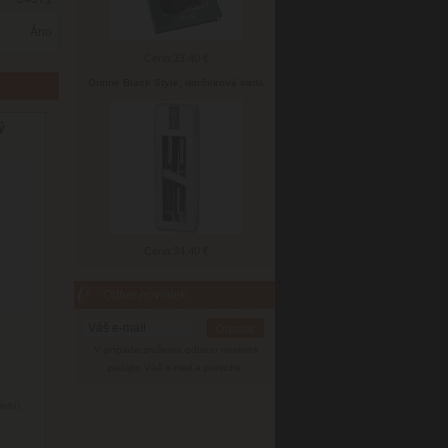
Áno
Cena:
33.40 €
Online Black Style, darčeková sada
ý
Cena:
34.40 €
Odber noviniek
V prípade zrušenia odberu noviniek
zadajte Váš e-mail a potvrďte.
info)