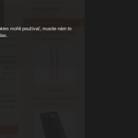
Gravirovanie per
História značiek
Najpredávanejšie
kies mohli používať, musíte nám to
Online Eleganza Rose Style,
las.
kové sady
darčeková sada
6
(viac info)
 lakovanou
vysunutie
- stredný.
 ktorý nie
ého pera.
Cena:
24.40 €
ná plocha
Online Eleganza Matt Black GT,
eda veľmi
darčeková sada
ena a ako
34571