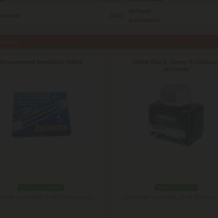
Možnosť
Zlatá
írovanie
gravírovania
šenstvo
Atramentové bombičky Online
Online Black, čierny fľaštičkov
atrament
podľa variantov
skladom 12 ks
čenie: v pondelok 10.08.2026
Doručenie: v pondelok 10.08.2026
(viac info)
(viac 