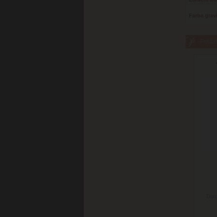
Farba grav
Príslu
Doru