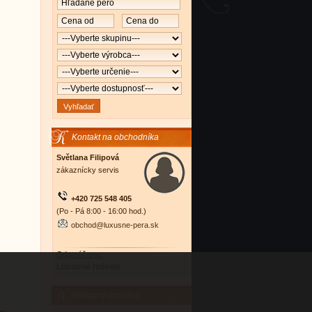
Kontakt na obchodníka
Světlana Filipová
zákaznícky servis
+420 725 548 405
(Po - Pá 8:00 - 16:00 hod.)
obchod@luxusne-pera.sk
Odporúčame:
Luxusné holenie
Nákupný poradca