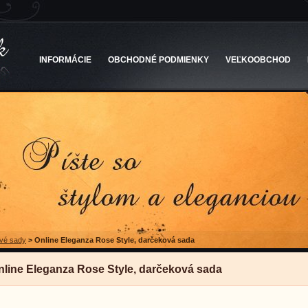
INFORMÁCIE
OBCHODNÉ PODMIENKY
VEĽKOOBCHOD
vé sady
>
Online Eleganza Rose Style, darčeková sada
nline Eleganza Rose Style, darčeková sada