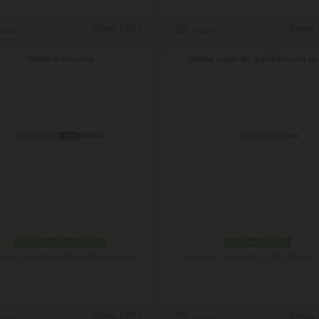
Cena:
2.60 €
Cena:
Online Konvertor
Online náplň do guľôčkového pe
skladom viac než 3 ks
podľa variantov
čenie: v pondelok 10.08.2026
Doručenie: v pondelok 10.08.2026
(viac info)
(viac 
Cena:
5.90 €
Cena: