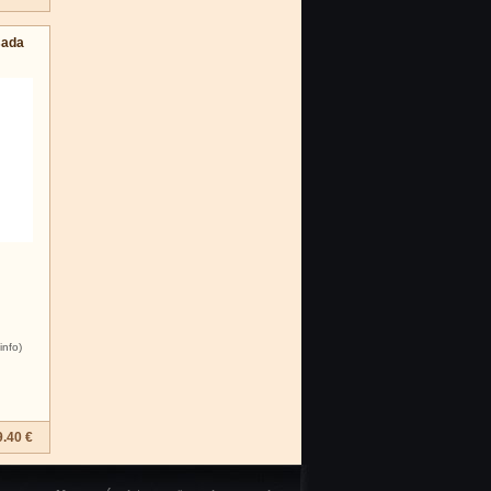
sada
info)
9.40 €