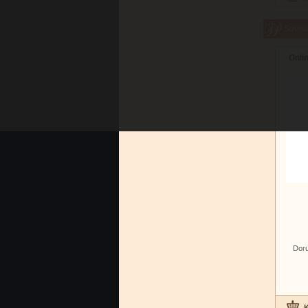
Súvisi
Onli
Doru