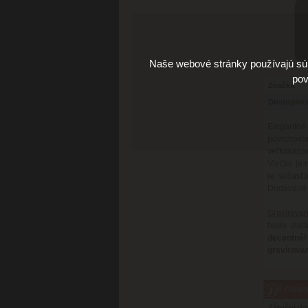
Naše webové stránky používajú súb
pov
Značka
Dostupnos
Elegantné 
povrchovo
veľkokapac
Viečko je 
je súčasť
Dodávané v
Gravírovan
bude zlat
decentné!
gravírova
Parame
Záruční d