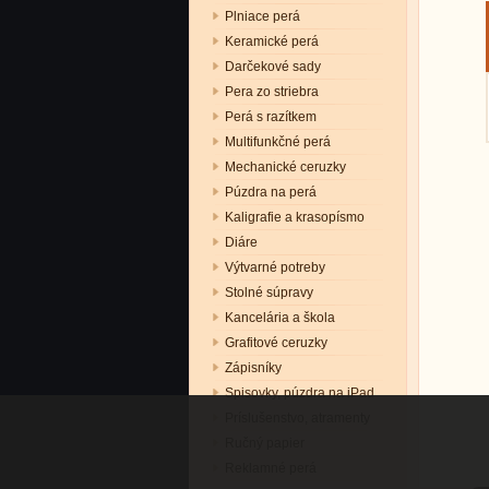
Plniace perá
Keramické perá
Darčekové sady
Pera zo striebra
Perá s razítkem
Multifunkčné perá
Mechanické ceruzky
Púzdra na perá
Kaligrafie a krasopísmo
Diáre
Výtvarné potreby
Stolné súpravy
Kancelária a škola
Grafitové ceruzky
Zápisníky
Spisovky, púzdra na iPad
Príslušenstvo, atramenty
Ručný papier
Reklamné perá