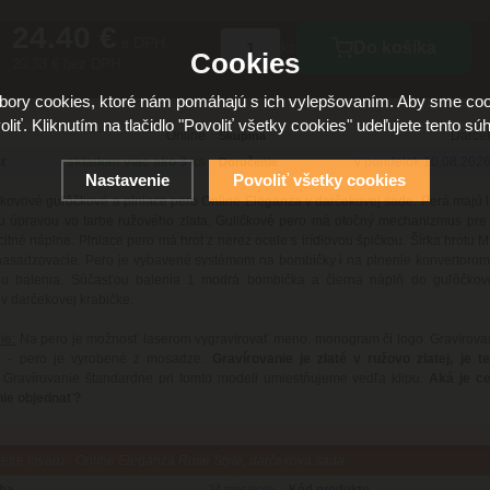
24.40 €
s DPH
Do košíka
ks
Cookies
20.33 € bez DPH
ory cookies, ktoré nám pomáhajú s ich vylepšovaním. Aby sme coo
oliť. Kliknutím na tlačidlo "Povoliť všetky cookies" udeľujete tento súh
Online
Darče
Skupina
skladom viac ako 3 ks
v pondelok 10.08.202
ť
Doručenie
Nastavenie
Povoliť všetky cookies
kovové guľôčkové a plniace pero Online Eleganza v darčekovej sade. Perá majú
u úpravou vo farbe ružového zlata. Guličkové pero má otočný mechanizmus pre 
itné náplne. Plniace pero má hrot z nerez ocele s irídiovou špičkou. Šírka hrotu M 
nasadzovacie. Pero je vybavené systémom na bombičky i na plnenie konvertorom,
ou balenia. Súčasťou balenia 1 modrá bombička a čierna náplň do guľôčkov
 darčekovej krabičke.
ie:
Na pero je možnosť laserom vygravírovať meno, monogram či logo. Gravírova
á - pero je vyrobené z mosadze.
Gravírovanie je zlaté v ružovo zlatej, je t
Gravírovanie štandardne pri tomto modeli umiestňujeme vedľa klipu.
Aká je c
nie objednať?
tre tovaru - Online Eleganza Rose Style, darčeková sada
oba
24 mesiacov
Kód produktu