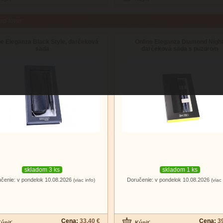
aci tovar
ne Eleganza Black Style, darčeková
Online Eleganza Diamond Night
sada
darčeková sada s puzdrom
skladom 3 ks
skladom 1 ks
čenie: v pondelok 10.08.2026
Doručenie: v pondelok 10.08.2026
(viac info)
(viac 
Cena:
33.40 €
Cena:
3